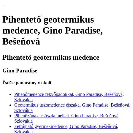
.
Pihentető geotermikus
medence, Gino Paradise,
Bešeňová
Pihentető geotermikus medence
Gino Paradise
Ďalšie panorámy v okolí
Pihenőmedence fekvőpadokkal, Gino Paradise, Bešeňová,
Szlovákia
Geotermikus úszómedence éjszaka, Gino Paradise, Bešeňová,
Szlovákia
Pihenőzóna a csúszda mellett, Gino Paradise, Bešeňová,
Szlovákia
Felfújható gyermekmedence, Gino Paradise, Bešeňová,
Szlovákia