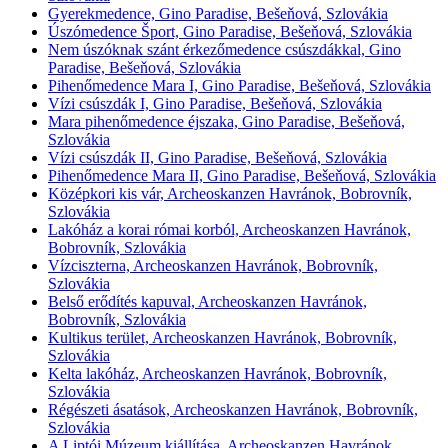
Gyerekmedence, Gino Paradise, Bešeňová, Szlovákia
Úszómedence Šport, Gino Paradise, Bešeňová, Szlovákia
Nem úszóknak szánt érkezőmedence csúszdákkal, Gino
Paradise, Bešeňová, Szlovákia
Pihenőmedence Mara I, Gino Paradise, Bešeňová, Szlovákia
Vízi csúszdák I, Gino Paradise, Bešeňová, Szlovákia
Mara pihenőmedence éjszaka, Gino Paradise, Bešeňová,
Szlovákia
Vízi csúszdák II, Gino Paradise, Bešeňová, Szlovákia
Pihenőmedence Mara II, Gino Paradise, Bešeňová, Szlovákia
Középkori kis vár, Archeoskanzen Havránok, Bobrovník,
Szlovákia
Lakóház a korai római korból, Archeoskanzen Havránok,
Bobrovník, Szlovákia
Vízciszterna, Archeoskanzen Havránok, Bobrovník,
Szlovákia
Belső erődítés kapuval, Archeoskanzen Havránok,
Bobrovník, Szlovákia
Kultikus terület, Archeoskanzen Havránok, Bobrovník,
Szlovákia
Kelta lakóház, Archeoskanzen Havránok, Bobrovník,
Szlovákia
Régészeti ásatások, Archeoskanzen Havránok, Bobrovník,
Szlovákia
A Liptói Múzeum kiállítása, Archeoskanzen Havránok,