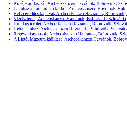
Középkori kis vár, Archeoskanzen Havránok, Bobrovník, Szlo
Lakóház a korai római korból, Archeoskanzen Havránok, Bobr
Belső erődítés kapuval, Archeoskanzen Havránok, Bobrovník, 
Vízciszterna, Archeoskanzen Havránok, Bobrovník, Szlovákia
Kultikus terület, Archeoskanzen Havránok, Bobrovník, Szlová
Kelta lakóház, Archeoskanzen Havránok, Bobrovník, Szlováki
Régészeti ásatások, Archeoskanzen Havránok, Bobrovník, Szl
A Liptói Múzeum kiállítása, Archeoskanzen Havránok, Bobrov