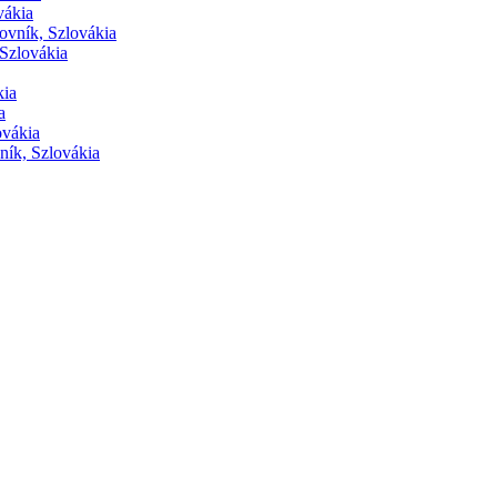
vákia
ovník, Szlovákia
Szlovákia
kia
a
ovákia
ník, Szlovákia