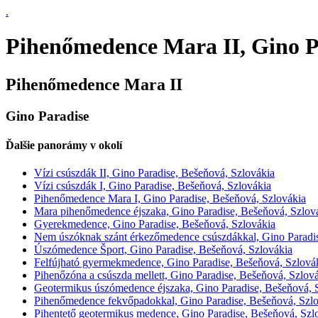
.
Pihenőmedence Mara II, Gino P
Pihenőmedence Mara II
Gino Paradise
Ďalšie panorámy v okolí
Vízi csúszdák II, Gino Paradise, Bešeňová, Szlovákia
Vízi csúszdák I, Gino Paradise, Bešeňová, Szlovákia
Pihenőmedence Mara I, Gino Paradise, Bešeňová, Szlovákia
Mara pihenőmedence éjszaka, Gino Paradise, Bešeňová, Szlov
Gyerekmedence, Gino Paradise, Bešeňová, Szlovákia
Nem úszóknak szánt érkezőmedence csúszdákkal, Gino Paradis
Úszómedence Šport, Gino Paradise, Bešeňová, Szlovákia
Felfújható gyermekmedence, Gino Paradise, Bešeňová, Szlová
Pihenőzóna a csúszda mellett, Gino Paradise, Bešeňová, Szlov
Geotermikus úszómedence éjszaka, Gino Paradise, Bešeňová, 
Pihenőmedence fekvőpadokkal, Gino Paradise, Bešeňová, Szl
Pihentető geotermikus medence, Gino Paradise, Bešeňová, Szl