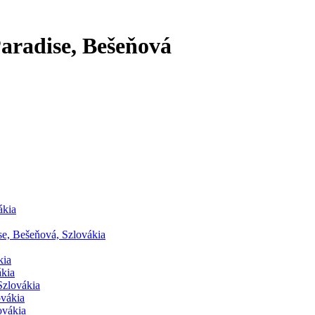
aradise, Bešeňová
ákia
e, Bešeňová, Szlovákia
kia
ákia
Szlovákia
ovákia
ovákia