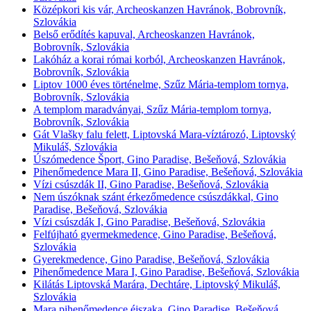
Középkori kis vár, Archeoskanzen Havránok, Bobrovník,
Szlovákia
Belső erődítés kapuval, Archeoskanzen Havránok,
Bobrovník, Szlovákia
Lakóház a korai római korból, Archeoskanzen Havránok,
Bobrovník, Szlovákia
Liptov 1000 éves történelme, Szűz Mária-templom tornya,
Bobrovník, Szlovákia
A templom maradványai, Szűz Mária-templom tornya,
Bobrovník, Szlovákia
Gát Vlašky falu felett, Liptovská Mara-víztározó, Liptovský
Mikuláš, Szlovákia
Úszómedence Šport, Gino Paradise, Bešeňová, Szlovákia
Pihenőmedence Mara II, Gino Paradise, Bešeňová, Szlovákia
Vízi csúszdák II, Gino Paradise, Bešeňová, Szlovákia
Nem úszóknak szánt érkezőmedence csúszdákkal, Gino
Paradise, Bešeňová, Szlovákia
Vízi csúszdák I, Gino Paradise, Bešeňová, Szlovákia
Felfújható gyermekmedence, Gino Paradise, Bešeňová,
Szlovákia
Gyerekmedence, Gino Paradise, Bešeňová, Szlovákia
Pihenőmedence Mara I, Gino Paradise, Bešeňová, Szlovákia
Kilátás Liptovská Marára, Dechtáre, Liptovský Mikuláš,
Szlovákia
Mara pihenőmedence éjszaka, Gino Paradise, Bešeňová,