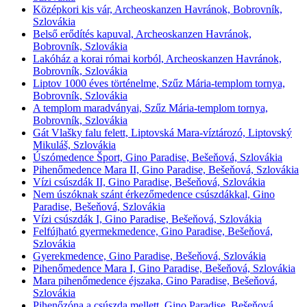
Középkori kis vár, Archeoskanzen Havránok, Bobrovník,
Szlovákia
Belső erődítés kapuval, Archeoskanzen Havránok,
Bobrovník, Szlovákia
Lakóház a korai római korból, Archeoskanzen Havránok,
Bobrovník, Szlovákia
Liptov 1000 éves történelme, Szűz Mária-templom tornya,
Bobrovník, Szlovákia
A templom maradványai, Szűz Mária-templom tornya,
Bobrovník, Szlovákia
Gát Vlašky falu felett, Liptovská Mara-víztározó, Liptovský
Mikuláš, Szlovákia
Úszómedence Šport, Gino Paradise, Bešeňová, Szlovákia
Pihenőmedence Mara II, Gino Paradise, Bešeňová, Szlovákia
Vízi csúszdák II, Gino Paradise, Bešeňová, Szlovákia
Nem úszóknak szánt érkezőmedence csúszdákkal, Gino
Paradise, Bešeňová, Szlovákia
Vízi csúszdák I, Gino Paradise, Bešeňová, Szlovákia
Felfújható gyermekmedence, Gino Paradise, Bešeňová,
Szlovákia
Gyerekmedence, Gino Paradise, Bešeňová, Szlovákia
Pihenőmedence Mara I, Gino Paradise, Bešeňová, Szlovákia
Mara pihenőmedence éjszaka, Gino Paradise, Bešeňová,
Szlovákia
Pihenőzóna a csúszda mellett, Gino Paradise, Bešeňová,