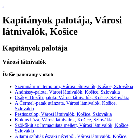
.
Kapitányok palotája, Városi
látnivalók, Košice
Kapitányok palotája
Városi látnivalók
Ďalšie panorámy v okolí
Szemináriumi templom, Városi látnivalók, Košice, Szlovákia
Andrássy-palota, Városi látnivalók, Košice, Szlovákia
Csáky–Dezőfi-palota, Városi látnivalók, Košice, Szlovákia
A Čermeľ-patak utánzata, Városi látnivalók, Košice,
Szlovákia
Pestisoszlop, Városi látnivalók, Košice, Szlovákia
Koldus háza, Városi látnivalók, Košice, Szlovákia
Szökőkút az Immaculata mellett, Városi látnivalók, Košice,
Szlovákia
Állami színház északi nézetből, Városi látnivalók, Košice,