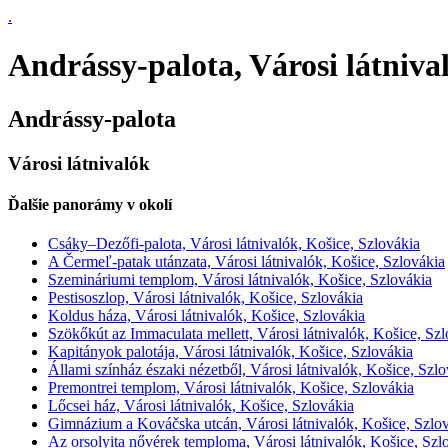
.
Andrássy-palota, Városi látniva
Andrássy-palota
Városi látnivalók
Ďalšie panorámy v okolí
Csáky–Dezőfi-palota, Városi látnivalók, Košice, Szlovákia
A Čermeľ-patak utánzata, Városi látnivalók, Košice, Szlovákia
Szemináriumi templom, Városi látnivalók, Košice, Szlovákia
Pestisoszlop, Városi látnivalók, Košice, Szlovákia
Koldus háza, Városi látnivalók, Košice, Szlovákia
Szökőkút az Immaculata mellett, Városi látnivalók, Košice, Sz
Kapitányok palotája, Városi látnivalók, Košice, Szlovákia
Állami színház északi nézetből, Városi látnivalók, Košice, Szl
Premontrei templom, Városi látnivalók, Košice, Szlovákia
Lőcsei ház, Városi látnivalók, Košice, Szlovákia
Gimnázium a Kováčska utcán, Városi látnivalók, Košice, Szlo
Az orsolyita nővérek temploma, Városi látnivalók, Košice, Szl