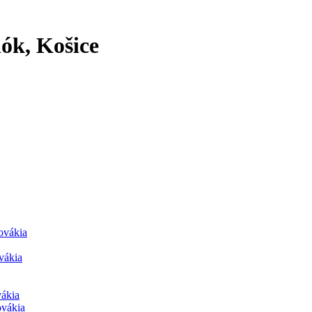
lók, Košice
lovákia
ovákia
vákia
ovákia