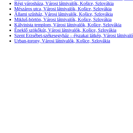
Régi városháza, Városi látnivalók, Košice, Szlovákia
Mészáros utca, Városi látnivalók, Košice, Szlovákia
Állami színház, Városi látnivalók, Košice, Szlovákia
Mikluš-börtön, Városi látnivalók, Košice, Szlovákia
Kálvinista templom, Városi látnivalók, Košice, Szlovákia
Éneklő szökőkút, Városi látnivalók, Košice, Szlovákia
Szent Erzsébet-székesegyház – éjszakai látkép, Városi látnival
Urban-torony, Városi látnivalók, Košice, Szlovákia