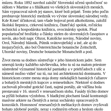
múzeu. Roku 1892 navrhol založiť Slovenskú učenú spoločnosť so
sídlom v Martine a s filiálkami vo všetkých slovenských mestách.
Sám vypracoval návrh jej stanov, ktoré boli prijaté. Tento jeho počin
predstavuje historický medzník vo vývine slovenskej národnej vedy.
Kde Kmeť účinkoval, tam všade bojoval proti alkoholizmu, založil
školskú štepnicu, cirkevnú knižnicu, čitateľský spolok, roľnícku
technickú a hospodársku knižnicu, ovocinársky spolok. Písal
popularizačné brožúrky a články nielen do slovenských časopisov a
novín, ako boli napr. Obzor, Katolícke noviny, Národné noviny,
Orol, Národný hlásnik, Pútnik svätovojtešský a iné, ale aj do
inojazyčných, ako bol Österreichische botanische Zeitschrift,
Uhorské noviny, Deutsche botanische Monatschrift a pod.
Život mesta sa dodnes sústreďuje v jeho historickom jadre. Sem
smerujú kroky každého návštevníka, lebo tu sú na malom priestore
sústredené významné historické pamiatky a v priehľadoch z ulíc a
námestí možno vidieť raz tú, raz inú architektonickú dominantu. V
historickom centre mesta stoja domy niekdajších banských ťažiarov
a bohatých mestských kupcov a remeselníkov. Niektoré si dodnes
zachovali pôvodné gotické časti, najmä portály, ale väčšina bola
prestavaná v 16. storočí v renesančnom slohu. Fasády týchto domov
sa pýšili bohatou výzdobou. S hladkými plochami fasád kontrastujú
masívne arkiere na členitých a neraz sochársky opracovaných
konzolách. Honosnosť renesančných meštiackych domov zvyšovali
bohato zdobené portály, neraz s rodinným erbom a heslom okolo