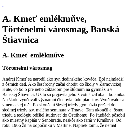
.
A. Kmeť emlékműve,
Történelmi városmag, Banská
Štiavnica
A. Kmeť emlékműve
Történelmi városmag
Andrej Kmeť sa narodil ako syn dedinského kováča. Bol najmladší
z ôsmich detí. Ako šesťročný začal chodiť do školy v Žarnovickej
Hute, čo bolo pre neho základom pre štúdium na gymnáziu v
Banskej Štiavnici. Už tu sa prejavila jeho životná záľuba – botanika.
Na škole vyučovali významní členovia rádu piaristov. Vyučovalo sa
v nemeckej reči. Po skončení šiestej triedy gymnázia prešiel do
siedmej triedy tzv. malého seminára v Trnave. Tam ukončil aj ôsmu
triedu a teológiu odišiel študovať do Ostrihomu. Po štúdiách pôsobil
ako miestny kaplán v Senohrade, neskôr ako farár v Krnišove. Od
roku 1906 žil na odpočinku v Martine. Napriek tomu, že nemal