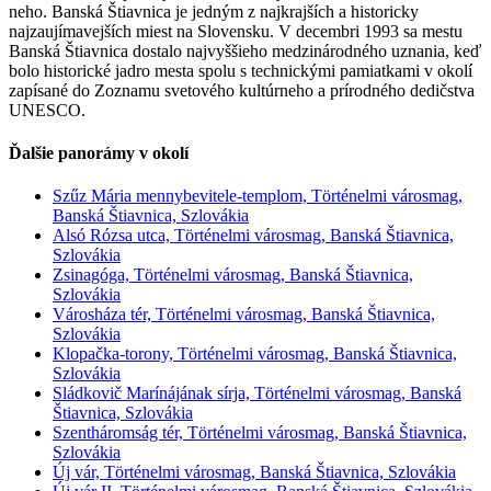
neho. Banská Štiavnica je jedným z najkrajších a historicky
najzaujímavejších miest na Slovensku. V decembri 1993 sa mestu
Banská Štiavnica dostalo najvyššieho medzinárodného uznania, keď
bolo historické jadro mesta spolu s technickými pamiatkami v okolí
zapísané do Zoznamu svetového kultúrneho a prírodného dedičstva
UNESCO.
Ďalšie panorámy v okolí
Szűz Mária mennybevitele-templom, Történelmi városmag,
Banská Štiavnica, Szlovákia
Alsó Rózsa utca, Történelmi városmag, Banská Štiavnica,
Szlovákia
Zsinagóga, Történelmi városmag, Banská Štiavnica,
Szlovákia
Városháza tér, Történelmi városmag, Banská Štiavnica,
Szlovákia
Klopačka-torony, Történelmi városmag, Banská Štiavnica,
Szlovákia
Sládkovič Marínájának sírja, Történelmi városmag, Banská
Štiavnica, Szlovákia
Szentháromság tér, Történelmi városmag, Banská Štiavnica,
Szlovákia
Új vár, Történelmi városmag, Banská Štiavnica, Szlovákia