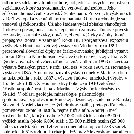
odborné vzdelanie v tomto odbore, bol jeden z prvých slovenských
vzdelancov, ktorý sa systematicky venoval archeológii. Jeho
súčasníci ho nazývali slovenský Schliemann. Pri svojich výskumoch
v Beši vykopal a zachránil kostru mamuta. Okrem archeológie sa
venoval aj folkloristike. Už ako študent vydal zbierku vianočných
ľudových piesní, počas kňazskej činnosti zapisoval ľudové povesti a
rozprávky, skúmal zvyky, obyčaje, zbieral výšivky a čipky, ktoré
propagoval doma i v zahraničí. Roku 1873 zorganizoval expozíciu
výšiviek z Hontu na svetovej výstave vo Viedni, v roku 1891
prezentoval slovenské čipky na česko-slovenskej jubilejnej výstave
a roku 1895 na Národopisnej výstave česko-slovenskej v Prahe. S
týmito slovenskými vzácnosťami sa zúčastnil roku 1893 na svetovej
výstave ženských prác v Paríži. Bol tiež, v roku 1904, na slovanskej
výstave v USA. Spoluorganizoval výstavu čipiek v Martine, ktorá
sa uskutočnila v roku 1887 a výstavu ľudovej umeleckej výroby v
Honte roku 1895. Z jeho iniciatívy bola roku 1910 založená
účastinná spoločnosť Lipa v Martine a Výšivkárske družstvo v
Skalici. V oblasti geológie, mineralógie, paleontológie
spolupracoval s profesormi Baníckej a lesníckej akadémie v Banskej
Štiavnici. Našiel viacero nových druhov rastlín, preto podľa neho
pomenovali okolo 40 rastlín, najmä ruží a húb. Andrej Kmeť
zostavil herbár, ktorý obsahuje 72.000 položiek, z toho 39.000
vyšších rastlín (okolo 6.000 ruží) a 33.000 nižších rastlín (25.000
húb slizoviek). Sústredil zbierku semien obsahujúcu 1733 vzoriek
patriacich k 516 rodom. Herbár je uložený v Slovenskom národnom