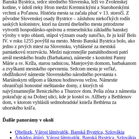
Banská Bystrica, srdce stredného Slovenska, leží vo Zvolenskej
kotline, v údolí rieky Hron medzi Kremnickými a Starohorskými
vrchmi a Poľanou. História mesta sa začala písať v 13. storočí. Z
pôvodne Slovenskej osady Bystrice – zásluhou niekoľkých rodín
saských kolonistov, ktorí na území dnešného mesta prirodzene
vytvorili hospodársko-správnu a remeselnícku základňu banskej
výroby v tejto oblasti, stúpol význam osady natoľko, že ju kráľ Belo
IV. v roku 1255 povýšil na mesto. Mesto Banská Bystrica bolo, ako
jedno z prvých miest na Slovensku, vyhlásené za mestskú
pamiatkovú rezerváciu. Medzi najcennejšie pamätihodnosti patrí
areál mestského hradu (Barbakanu), námestie s kostolmi Panny
Márie a sv. Kríža, starou radnicou, Matejovým domom, barbakanom
a zvyškami mestského opevnenia. Srdcom mesta je veľké,
obdĺžnikové námestie Slovenského národného povstania s
Mariánskym stlĺpom a šikmou hodinovou vežou. Námestie
ohraničujú honostné meštianske domy, z ktorých sú
najvýznamnejšie Beniczkého a Thurzov dom. Pešia zóna z námestia
pokračuje aj na Dolnej ulici, kde je kostol sv. Alžbety a Bethlenov
dom, v ktorom vyhlásili sedmohradské knieža Bethlena za
uhorského kráľa.
Ďalšie panorámy v okolí
Obeliszk, Városi látnivalók, Banská Bystrica, Szlovákia
Árkádos átjáró, Városi látnivalók, Banská Bystrica, Szlovákia