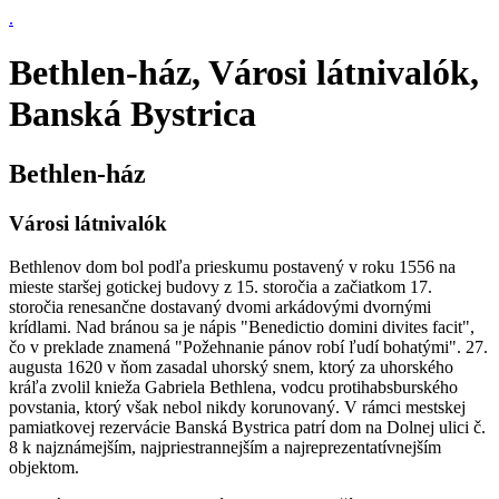
.
Bethlen-ház, Városi látnivalók,
Banská Bystrica
Bethlen-ház
Városi látnivalók
Bethlenov dom bol podľa prieskumu postavený v roku 1556 na
mieste staršej gotickej budovy z 15. storočia a začiatkom 17.
storočia renesančne dostavaný dvomi arkádovými dvornými
krídlami. Nad bránou sa je nápis "Benedictio domini divites facit",
čo v preklade znamená "Požehnanie pánov robí ľudí bohatými". 27.
augusta 1620 v ňom zasadal uhorský snem, ktorý za uhorského
kráľa zvolil knieža Gabriela Bethlena, vodcu protihabsburského
povstania, ktorý však nebol nikdy korunovaný. V rámci mestskej
pamiatkovej rezervácie Banská Bystrica patrí dom na Dolnej ulici č.
8 k najznámejším, najpriestrannejším a najreprezentatívnejším
objektom.