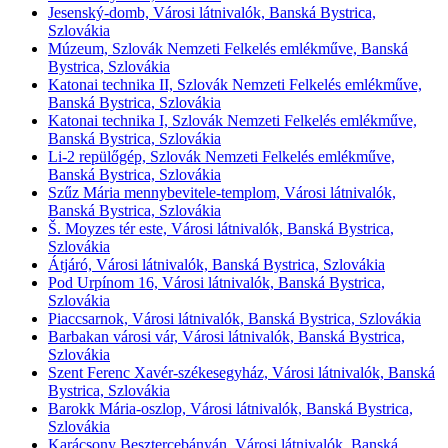
Jesenský-domb, Városi látnivalók, Banská Bystrica,
Szlovákia
Múzeum, Szlovák Nemzeti Felkelés emlékműve, Banská
Bystrica, Szlovákia
Katonai technika II, Szlovák Nemzeti Felkelés emlékműve,
Banská Bystrica, Szlovákia
Katonai technika I, Szlovák Nemzeti Felkelés emlékműve,
Banská Bystrica, Szlovákia
Li-2 repülőgép, Szlovák Nemzeti Felkelés emlékműve,
Banská Bystrica, Szlovákia
Szűz Mária mennybevitele-templom, Városi látnivalók,
Banská Bystrica, Szlovákia
Š. Moyzes tér este, Városi látnivalók, Banská Bystrica,
Szlovákia
Átjáró, Városi látnivalók, Banská Bystrica, Szlovákia
Pod Urpínom 16, Városi látnivalók, Banská Bystrica,
Szlovákia
Piaccsarnok, Városi látnivalók, Banská Bystrica, Szlovákia
Barbakan városi vár, Városi látnivalók, Banská Bystrica,
Szlovákia
Szent Ferenc Xavér-székesegyház, Városi látnivalók, Banská
Bystrica, Szlovákia
Barokk Mária-oszlop, Városi látnivalók, Banská Bystrica,
Szlovákia
Karácsony Besztercebányán, Városi látnivalók, Banská