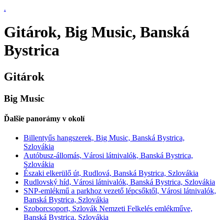
.
Gitárok, Big Music, Banská
Bystrica
Gitárok
Big Music
Ďalšie panorámy v okolí
Billentyűs hangszerek, Big Music, Banská Bystrica,
Szlovákia
Autóbusz-állomás, Városi látnivalók, Banská Bystrica,
Szlovákia
Északi elkerülő út, Rudlová, Banská Bystrica, Szlovákia
Rudlovský híd, Városi látnivalók, Banská Bystrica, Szlovákia
SNP-emlékmű a parkhoz vezető lépcsőktől, Városi látnivalók,
Banská Bystrica, Szlovákia
Szoborcsoport, Szlovák Nemzeti Felkelés emlékműve,
Banská Bystrica, Szlovákia