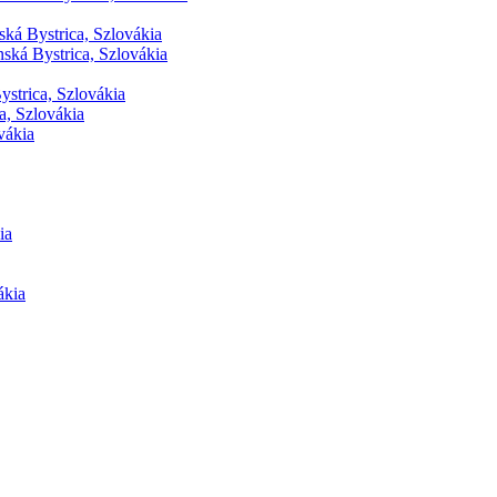
ká Bystrica, Szlovákia
ská Bystrica, Szlovákia
ystrica, Szlovákia
a, Szlovákia
vákia
ia
ákia