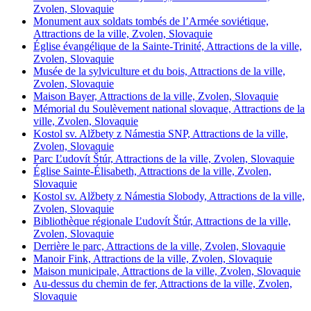
Zvolen, Slovaquie
Monument aux soldats tombés de l’Armée soviétique,
Attractions de la ville, Zvolen, Slovaquie
Église évangélique de la Sainte-Trinité, Attractions de la ville,
Zvolen, Slovaquie
Musée de la sylviculture et du bois, Attractions de la ville,
Zvolen, Slovaquie
Maison Bayer, Attractions de la ville, Zvolen, Slovaquie
Mémorial du Soulèvement national slovaque, Attractions de la
ville, Zvolen, Slovaquie
Kostol sv. Alžbety z Námestia SNP, Attractions de la ville,
Zvolen, Slovaquie
Parc Ľudovít Štúr, Attractions de la ville, Zvolen, Slovaquie
Église Sainte-Élisabeth, Attractions de la ville, Zvolen,
Slovaquie
Kostol sv. Alžbety z Námestia Slobody, Attractions de la ville,
Zvolen, Slovaquie
Bibliothèque régionale Ľudovít Štúr, Attractions de la ville,
Zvolen, Slovaquie
Derrière le parc, Attractions de la ville, Zvolen, Slovaquie
Manoir Fink, Attractions de la ville, Zvolen, Slovaquie
Maison municipale, Attractions de la ville, Zvolen, Slovaquie
Au-dessus du chemin de fer, Attractions de la ville, Zvolen,
Slovaquie