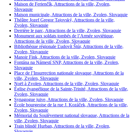
Maison de Ferienčík, Attractions de la ville, Zvolen,
Slovaquie
Maison municipale, Attractions de la ville, Zvolen, Slovaquie
Théâtre Jozef Gregor Tajovský, Attractions de la ville,
Zvolen, Slovaquie
Derrière le parc, Attractions de la ville, Zvolen, Slovaquie
Monument aux soldats tombés de l’Armée soviétique,
Attractions de la ville, Zvolen, Slovaquie
Bibliothèque régionale Ľudovít Štúr, Attractions de la ville,
Zvolen, Slovaquie
Manoir Fink, Attractions de la ville, Zvolen, Slovaquie
Fontána na Námestí SNP, Attractions de la ville, Zvolen,
Slovaquie
Place de l’Insurrection nationale slovaque, Attractions de la
ville, Zvolen, Slovaquie
Noël à Zvolen, Attractions de la ville, Zvolen, Slovaquie
Église évangélique de la Sainte-Trinité, Attractions de la ville,
Zvolen, Slovaquie
Synagogue juive, Attractions de la ville, Zvolen, Slovaquie
École bourgeoise de la rue J. Kozáček, Attractions de la ville,
Zvolen, Slovaquie
Mémorial du Soulèvement national slovaque, Attractions de la
ville, Zvolen, Slovaquie
Train blindé Hurban, Attractions de la ville, Zvolen,
Slovaquie