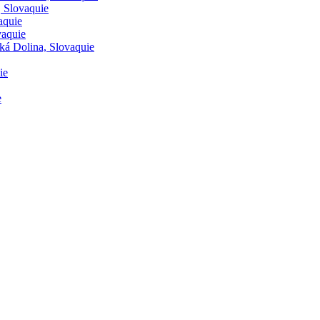
 Slovaquie
aquie
vaquie
ká Dolina, Slovaquie
ie
e