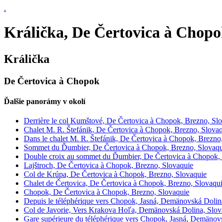
.
Králička, De Čertovica à Chopo
Králička
De Čertovica à Chopok
Ďalšie panorámy v okolí
Derrière le col Kumštové, De Čertovica à Chopok, Brezno, Sl
Chalet M. R. Štefánik, De Čertovica à Chopok, Brezno, Slova
Dans le chalet M. R. Štefánik, De Čertovica à Chopok, Brezno
Sommet du Ďumbier, De Čertovica à Chopok, Brezno, Slovaqu
Double croix au sommet du Ďumbier, De Čertovica à Chopok, 
Lajštroch, De Čertovica à Chopok, Brezno, Slovaquie
Col de Krúpa, De Čertovica à Chopok, Brezno, Slovaquie
Chalet de Čertovica, De Čertovica à Chopok, Brezno, Slovaqu
Chopok, De Čertovica à Chopok, Brezno, Slovaquie
Depuis le téléphérique vers Chopok, Jasná, Demänovská Dolin
Col de Javorie, Vers Krakova Hoľa, Demänovská Dolina, Slov
Gare supérieure du téléphérique vers Chopok, Jasná, Demänov