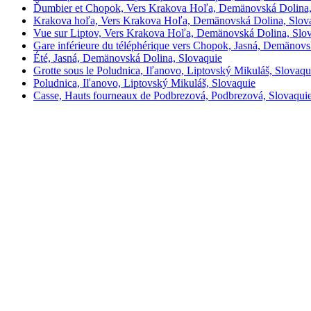
Ďumbier et Chopok, Vers Krakova Hoľa, Demänovská Dolina,
Krakova hoľa, Vers Krakova Hoľa, Demänovská Dolina, Slov
Vue sur Liptov, Vers Krakova Hoľa, Demänovská Dolina, Slo
Gare inférieure du téléphérique vers Chopok, Jasná, Demänovs
Été, Jasná, Demänovská Dolina, Slovaquie
Grotte sous le Poludnica, Iľanovo, Liptovský Mikuláš, Slovaqu
Poludnica, Iľanovo, Liptovský Mikuláš, Slovaquie
Casse, Hauts fourneaux de Podbrezová, Podbrezová, Slovaqui