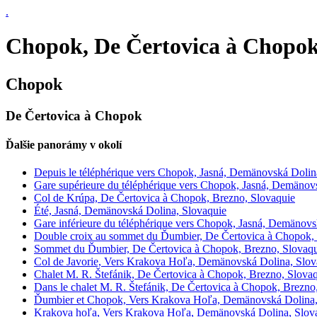
.
Chopok, De Čertovica à Chopok
Chopok
De Čertovica à Chopok
Ďalšie panorámy v okolí
Depuis le téléphérique vers Chopok, Jasná, Demänovská Dolin
Gare supérieure du téléphérique vers Chopok, Jasná, Demänov
Col de Krúpa, De Čertovica à Chopok, Brezno, Slovaquie
Été, Jasná, Demänovská Dolina, Slovaquie
Gare inférieure du téléphérique vers Chopok, Jasná, Demänovs
Double croix au sommet du Ďumbier, De Čertovica à Chopok, 
Sommet du Ďumbier, De Čertovica à Chopok, Brezno, Slovaqu
Col de Javorie, Vers Krakova Hoľa, Demänovská Dolina, Slov
Chalet M. R. Štefánik, De Čertovica à Chopok, Brezno, Slova
Dans le chalet M. R. Štefánik, De Čertovica à Chopok, Brezno
Ďumbier et Chopok, Vers Krakova Hoľa, Demänovská Dolina,
Krakova hoľa, Vers Krakova Hoľa, Demänovská Dolina, Slov