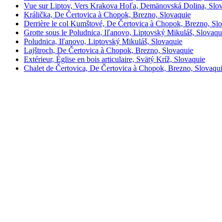
Vue sur Liptov, Vers Krakova Hoľa, Demänovská Dolina, Slo
Králička, De Čertovica à Chopok, Brezno, Slovaquie
Derrière le col Kumštové, De Čertovica à Chopok, Brezno, Sl
Grotte sous le Poludnica, Iľanovo, Liptovský Mikuláš, Slovaqu
Poludnica, Iľanovo, Liptovský Mikuláš, Slovaquie
Lajštroch, De Čertovica à Chopok, Brezno, Slovaquie
Extérieur, Église en bois articulaire, Svätý Kríž, Slovaquie
Chalet de Čertovica, De Čertovica à Chopok, Brezno, Slovaqu