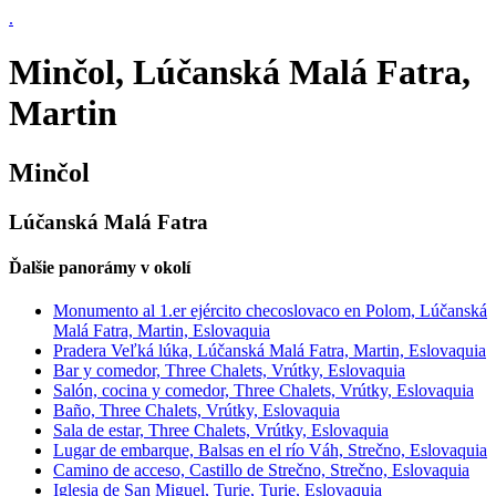
.
Minčol, Lúčanská Malá Fatra,
Martin
Minčol
Lúčanská Malá Fatra
Ďalšie panorámy v okolí
Monumento al 1.er ejército checoslovaco en Polom, Lúčanská
Malá Fatra, Martin, Eslovaquia
Pradera Veľká lúka, Lúčanská Malá Fatra, Martin, Eslovaquia
Bar y comedor, Three Chalets, Vrútky, Eslovaquia
Salón, cocina y comedor, Three Chalets, Vrútky, Eslovaquia
Baño, Three Chalets, Vrútky, Eslovaquia
Sala de estar, Three Chalets, Vrútky, Eslovaquia
Lugar de embarque, Balsas en el río Váh, Strečno, Eslovaquia
Camino de acceso, Castillo de Strečno, Strečno, Eslovaquia
Iglesia de San Miguel, Turie, Turie, Eslovaquia