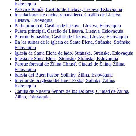
Eslovaquia
Palacios Kiniži, Castillo de Lietava, Lietava, Eslovaquia
Instalaciones de cocina y panadería, Castillo de Lietava,
Lietava, Eslovaquia
Patio principal, Castillo de Lietava, Lietava, Eslovaquia
Puerta principal, Castillo de Lietava, Lietava, Eslovaquia
Pravouhlý bastión, Castillo de Lietava, Lietava, Eslovaquia
En las ruinas de la iglesia de Santa Elena, Stránske, Stránske,
Eslovaquia
Iglesia de Santa Elena de lado, Stránske, Stránske, Eslovaquia
Iglesia de Santa Elena, Stránske, Stránske, Eslovaquia
Parque forestal de Žilina Chrasť, Ciudad de Žilina, Žilina,
Eslovaquia
Iglesia del Buen Pastor, Solinky, Žilina, Eslovaquia
Interior de la iglesia del Buen Pastor, Solinky, Žilina,
Eslovaquia
Capilla de Nuestra Señora de los Dolores, Ciudad de Žilina,
Žilina, Eslovaquia