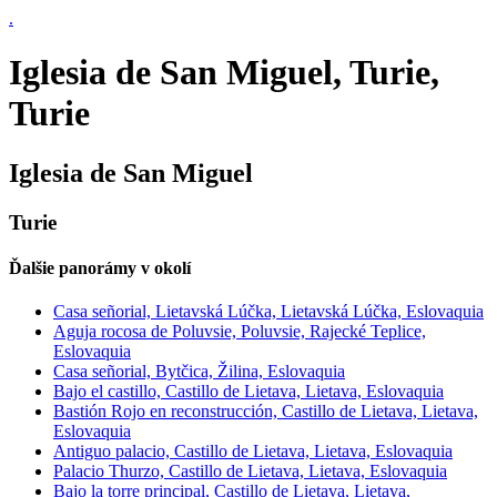
.
Iglesia de San Miguel, Turie,
Turie
Iglesia de San Miguel
Turie
Ďalšie panorámy v okolí
Casa señorial, Lietavská Lúčka, Lietavská Lúčka, Eslovaquia
Aguja rocosa de Poluvsie, Poluvsie, Rajecké Teplice,
Eslovaquia
Casa señorial, Bytčica, Žilina, Eslovaquia
Bajo el castillo, Castillo de Lietava, Lietava, Eslovaquia
Bastión Rojo en reconstrucción, Castillo de Lietava, Lietava,
Eslovaquia
Antiguo palacio, Castillo de Lietava, Lietava, Eslovaquia
Palacio Thurzo, Castillo de Lietava, Lietava, Eslovaquia
Bajo la torre principal, Castillo de Lietava, Lietava,