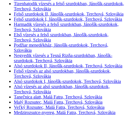
Tizenhatodik vízesés a felső szurdokban, Jánošík-szurdokok,
Terchová, Szlovákia
Felső szurdokok II, Jánošík-szurdokok, Terchová, Szlovákia
Felső szurdokok I, Jánošík-szurdokok, Terchová, Szlovákia
Harmadik vízesés a felső szurdokban, Jánošík-szurdokok,
Terchová, Szlovákia
Első vízesés a felső szurdokban, Jánošík-szurdokok,
Terchová, Szlovákia
Podžiar menedékház, Jánošík-szurdokok, Terchová,
Szlovákia
Negyedik vízesés a Tesná Rizňa-szurdokban, Jánošík-
szurdokok, Terchová, Szlovákia
Alsó szurdokok II, Jánošík-szurdokok, Terchová, Szlovákia
Felső vízesés az alsó szurdokban, Jánošík-szurdokok,
Terchová, Szlovákia
Alsó szurdokok I, Jánošík-szurdokok, Terchová, Szlovákia
Alsó vízesés az alsó szurdokban, Jánošík-szurdokok,
Terchová, Szlovákia
Tanečnica alatt, Malá Fatra, Terchová, Szlovákia
Malý Rozsutec, Malá Fatra, Terchová, Szlovákia
Veľký Rozsutec, Malá Fatra, Terchová, Szlovákia
Medzirozsutce-nyereg, Malá Fatra, Terchová, Szlovákia