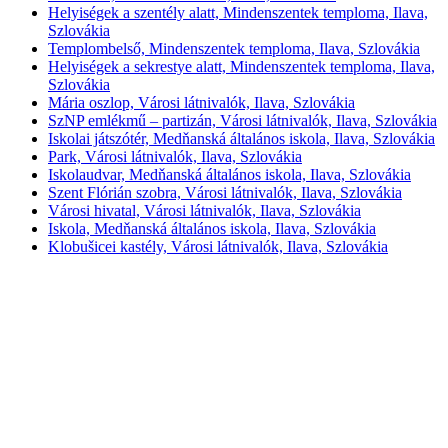
Helyiségek a szentély alatt, Mindenszentek temploma, Ilava,
Szlovákia
Templombelső, Mindenszentek temploma, Ilava, Szlovákia
Helyiségek a sekrestye alatt, Mindenszentek temploma, Ilava,
Szlovákia
Mária oszlop, Városi látnivalók, Ilava, Szlovákia
SzNP emlékmű – partizán, Városi látnivalók, Ilava, Szlovákia
Iskolai játszótér, Medňanská általános iskola, Ilava, Szlovákia
Park, Városi látnivalók, Ilava, Szlovákia
Iskolaudvar, Medňanská általános iskola, Ilava, Szlovákia
Szent Flórián szobra, Városi látnivalók, Ilava, Szlovákia
Városi hivatal, Városi látnivalók, Ilava, Szlovákia
Iskola, Medňanská általános iskola, Ilava, Szlovákia
Klobušicei kastély, Városi látnivalók, Ilava, Szlovákia