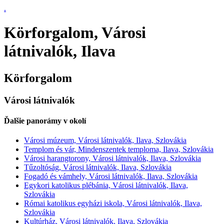
.
Körforgalom, Városi
látnivalók, Ilava
Körforgalom
Városi látnivalók
Ďalšie panorámy v okolí
Városi múzeum, Városi látnivalók, Ilava, Szlovákia
Templom és vár, Mindenszentek temploma, Ilava, Szlovákia
Városi harangtorony, Városi látnivalók, Ilava, Szlovákia
Tűzoltóság, Városi látnivalók, Ilava, Szlovákia
Fogadó és vámhely, Városi látnivalók, Ilava, Szlovákia
Egykori katolikus plébánia, Városi látnivalók, Ilava,
Szlovákia
Római katolikus egyházi iskola, Városi látnivalók, Ilava,
Szlovákia
Kultúrház, Városi látnivalók, Ilava, Szlovákia