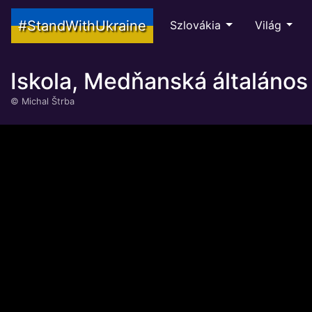
#StandWithUkraine
Szlovákia
Világ
Iskola, Medňanská általános i
©
Michal Štrba