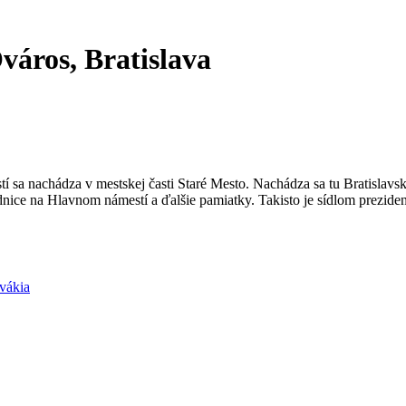
város, Bratislava
tí sa nachádza v mestskej časti Staré Mesto. Nachádza sa tu Bratislav
nice na Hlavnom námestí a ďalšie pamiatky. Takisto je sídlom preziden
ovákia