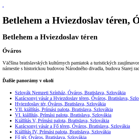
.
Betlehem a Hviezdoslav téren, Ó
Betlehem a Hviezdoslav téren
Óváros
Väčšina bratislavských kultúrnych pamiatok a turistických zaujímavos
námestie s historickou budovou Národného divadla, budova Starej rad
Ďalšie panorámy v okolí
Szlovák Nemzeti Színház, Óváros, Bratislava, Szlovákia
Karácsonyi vásár a Hviezdoslav téren, Óváros, Bratislava, Szl
Hviezdoslav tér, Óváros, Bratislava, Szlovákia
VII. kiállítás, Prímási palota, Bratislava, Szlovákia
VI. kiállítás, Prímási palota, Bratislava, Szlovákia
Kiállítás V, Prímási palota, Bratislava, Szlovákia
Karácsonyi vásár a Fő téren, Óváros, Bratislava, Szlovákia
Kiállítás IV, Prímási palota, Bratislava, Szlovákia
Fő tér, Óváros, Bratislava, Szlovákia