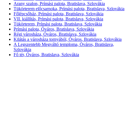
Arany szalon, Prímási palota, Bratislava, Szlovákia
Tükörterem előcsarnoka, Prímási palota, Bratislava, Szlovákia
Főlépcsőház, Prímási palota, Bratislava, Szlovákia
VII. kiállítás, Prímási palota, Bratislava, Szlovákia
Tükörterem, Prímási palota, Bratislava, Szlovákia
Prímási palota, Óváros, Bratislava, Szlovákia
Régi városháza, Óváros, Bratislava, Szlovákia
Kilátás a városháza tornyából, Óváros, Bratislava, Szlovákia
A Legszentebb Megváltó temploma, Óváros, Bratislava,
Szlovákia
Fő tér, Óváros, Bratislava, Szlovákia