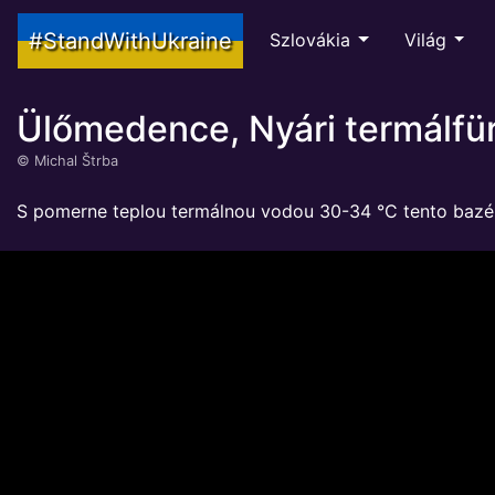
#StandWithUkraine
Szlovákia
Világ
Ülőmedence, Nyári termálfür
©
Michal Štrba
S pomerne teplou termálnou vodou 30-34 °C tento bazén