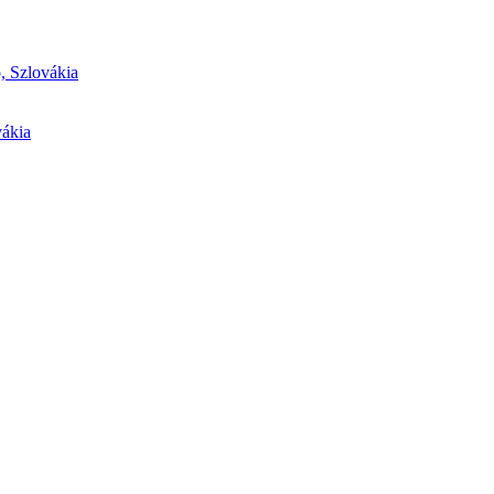
, Szlovákia
vákia