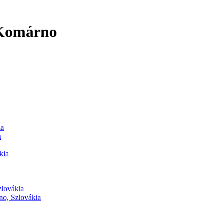
 Komárno
ia
a
kia
zlovákia
no, Szlovákia