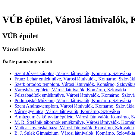
.
VÚB épület, Városi látnivalók,
VÚB épület
Városi látnivalók
Ďalšie panorámy v okolí
Szent József-kápolna, Városi látnivalók, Komárno, Szlovákia
Franz Lehár emlékműve, Városi látnivalók, Komárno, Szlovák
Szerb ortodox templom, Városi látnivalók, Komárno, Szlováki
Városháza épülete, Városi látnivalók, Komárno, Szlovákia
Felszabadítók emlékműve, Városi látnivalók, Komárno, Szlová
Podunajské Múzeum, Városi látnivalók, Komárno, Szlovákia
Szent András-templom, Városi látnivalók, Komárno, Szlovákia
Vármegye utca, Városi látnivalók, Komárno, Szlovákia
A múzeum és könyvtár épülete, Városi látnivalók, Komárno, S
M. R. Štefánik tábornok emlékműve, Városi látnivalók, Komár
Matica slovenská háza, Városi látnivalók, Komárno, Szlovákia
Ľ. J. Šulek Gimnázium, Városi látnivalók, Komárno, Szlovákia