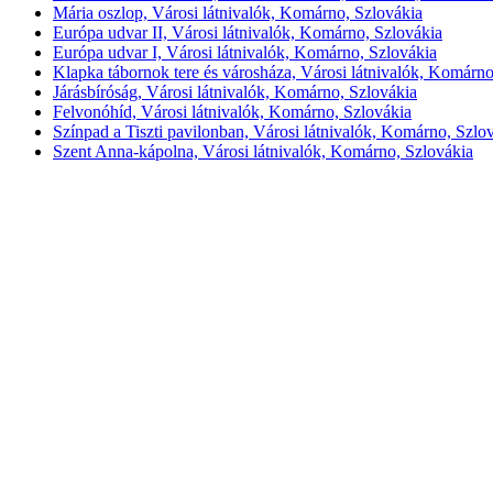
Mária oszlop, Városi látnivalók, Komárno, Szlovákia
Európa udvar II, Városi látnivalók, Komárno, Szlovákia
Európa udvar I, Városi látnivalók, Komárno, Szlovákia
Klapka tábornok tere és városháza, Városi látnivalók, Komárno
Járásbíróság, Városi látnivalók, Komárno, Szlovákia
Felvonóhíd, Városi látnivalók, Komárno, Szlovákia
Színpad a Tiszti pavilonban, Városi látnivalók, Komárno, Szlo
Szent Anna-kápolna, Városi látnivalók, Komárno, Szlovákia