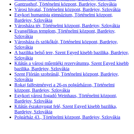
Gantzughof, Történelmi központ, Bardejov, Szlovákia
Városi hivatal, Történelmi központ, Bardejov, Szlovákia
Egykori humanista gimnázium, Történelmi központ,
Bardejov, Szlovákia
Városháza tér, Történelmi központ, Bardejov, Szlovákia
Evangélikus templom, Történelmi központ, Bardejov,
Szlovákia
Városháza és szökőkút, Történelmi központ, Bardejov,
Szlovákia
A bazilika belső tere, Szent Egyed kisebb bazilika, Bardejov,
Szlovákia
Kilátás a városi műemléki rezervátumra, Szent Egyed kisebb
bazilika, Bardejov, Szlovákia
Szent Flórián szobránál, Történelmi központ, Bardejov,
Szlovákia
Rokaj falfestményei a 26-os polgárházon, Történelmi
központ, Bardejov, Szlovákia
Egykori városi fogadó Weinhaus, Történelmi központ,
Bardejov, Szlovákia
Kilátás északnyugat felé, Szent Egyed kisebb bazilika,
Bardejov, Szlovákia
Polgárház 43., Történelmi központ, Bardejov, Szlovákia