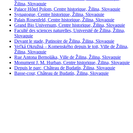
Žilina, Slovaquie
Palace Hôtel Polom, Centre historique, Žilina, Slovaquie
Synagogue, Centre historique, Žilina, Slovaquie
Palais Rosenfeld, Centre historique, Žilina, Slovaquie
Grand Bio Universum, Centre historique, Žilina, Slovaquie
Faculté des sciences naturelles, Université de Žilina, Žilina,
Slovaquie
Devant le stade, Patinoire de Žilina, Žilina, Slovaquie
Veľká Okružná – Komenského depuis le toit, Ville de Žilina,
Žilina, Slovaquie
Rue Antona Bernoláka, Ville de Žilina, Žilina, Slovaquie
Monument J. M. Hurban, Centre historique, Žilina, Slovaquie
Depuis le parc, Château de Budatín, Žilina, Slovaquie
Basse-cour, Château de Budatín, Žilina, Slovaquie