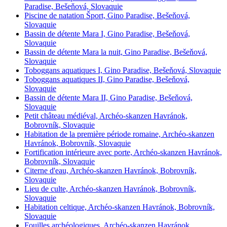
Paradise, Bešeňová, Slovaquie
Piscine de natation Šport, Gino Paradise, Bešeňová,
Slovaquie
Bassin de détente Mara I, Gino Paradise, Bešeňová,
Slovaquie
Bassin de détente Mara la nuit, Gino Paradise, Bešeňová,
Slovaquie
Toboggans aquatiques I, Gino Paradise, Bešeňová, Slovaquie
Toboggans aquatiques II, Gino Paradise, Bešeňová,
Slovaquie
Bassin de détente Mara II, Gino Paradise, Bešeňová,
Slovaquie
Petit château médiéval, Archéo-skanzen Havránok,
Bobrovník, Slovaquie
Habitation de la première période romaine, Archéo-skanzen
Havránok, Bobrovník, Slovaquie
Fortification intérieure avec porte, Archéo-skanzen Havránok,
Bobrovník, Slovaquie
Citerne d'eau, Archéo-skanzen Havránok, Bobrovník,
Slovaquie
Lieu de culte, Archéo-skanzen Havránok, Bobrovník,
Slovaquie
Habitation celtique, Archéo-skanzen Havránok, Bobrovník,
Slovaquie
Fouilles archéologiques, Archéo-skanzen Havránok,