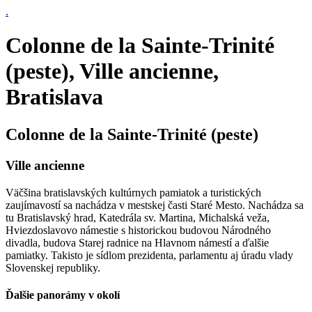
.
Colonne de la Sainte-Trinité
(peste), Ville ancienne,
Bratislava
Colonne de la Sainte-Trinité (peste)
Ville ancienne
Väčšina bratislavských kultúrnych pamiatok a turistických
zaujímavostí sa nachádza v mestskej časti Staré Mesto. Nachádza sa
tu Bratislavský hrad, Katedrála sv. Martina, Michalská veža,
Hviezdoslavovo námestie s historickou budovou Národného
divadla, budova Starej radnice na Hlavnom námestí a ďalšie
pamiatky. Takisto je sídlom prezidenta, parlamentu aj úradu vlady
Slovenskej republiky.
Ďalšie panorámy v okolí