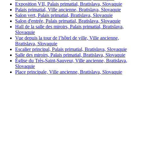
Exposition VII, Palais primatial, Bratislava, Slovaquie
Palais primatial, Ville ancienne, Bratislava, Slovaquie
Salon vert, Palais primatial, Bratislava, Slovaquie
Salon d'entrée, Palais primatial, Bratislava, Slovaquie
Hall de la salle des miroirs, Palais primatial, Bratislava,
Slovaquie
Vue depuis la tour de l’hôtel de ville, Ville ancienne,
Bratislava, Slovaquie
Escalier principal, Palais primatial, Bratislava, Slovaquie
Salle des miroirs, Palais primatial, Bratislava, Slovaquie
Église du Très-Saint-Sauveur, Ville ancienne, Bratislava,
Slovaquie
Place principale, Ville ancienne, Bratislava, Slovaquie