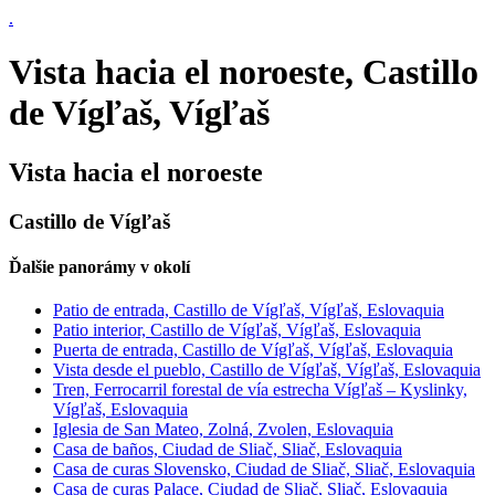
.
Vista hacia el noroeste, Castillo
de Vígľaš, Vígľaš
Vista hacia el noroeste
Castillo de Vígľaš
Ďalšie panorámy v okolí
Patio de entrada, Castillo de Vígľaš, Vígľaš, Eslovaquia
Patio interior, Castillo de Vígľaš, Vígľaš, Eslovaquia
Puerta de entrada, Castillo de Vígľaš, Vígľaš, Eslovaquia
Vista desde el pueblo, Castillo de Vígľaš, Vígľaš, Eslovaquia
Tren, Ferrocarril forestal de vía estrecha Vígľaš – Kyslinky,
Vígľaš, Eslovaquia
Iglesia de San Mateo, Zolná, Zvolen, Eslovaquia
Casa de baños, Ciudad de Sliač, Sliač, Eslovaquia
Casa de curas Slovensko, Ciudad de Sliač, Sliač, Eslovaquia
Casa de curas Palace, Ciudad de Sliač, Sliač, Eslovaquia