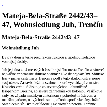
.
Mateja-Bela-Straße 2442/43–
47, Wohnsiedlung Juh, Trenčín
Mateja-Bela-Straße 2442/43–47
Wohnsiedlung Juh
Bytový dom je tesne pred rekonštrukciou a tepelnou izoláciou
vonkajšej fasády.
Juh je jedna zo 4 mestských častí krajského mesta Trenčín a zároveň
najväčšie trenčianske sídlisko s takmer 18-tisíc obyvateľmi. Sídlisko
leží v južnej časti mesta Trenčín a podľa tejto skutočnosti aj nesie
svoj názov. Zástavba leží na svahoch, ktoré vychádzajú z masívu
Kozieho vrchu. Sídisko je zo severovýchodu ohraničené
lesoparkom Brezina, zo severu záhradkárskou kolóniou Vašíčkove
sady, zo západu mestským cintorínom s pohrebným ústavom a
menším parkom, na východe sú to poľnohospodárske lány. Južné
ohraničenie sídliska tvorí údolie Lavičkového potoka. Terénne