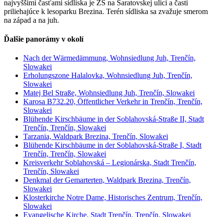
najvyššími časťami sídliska je ZŠ na Saratovskej ulici a časti
priliehajúce k lesoparku Brezina. Terén sídliska sa zvažuje smerom
na západ a na juh.
Ďalšie panorámy v okolí
Nach der Wärmedämmung, Wohnsiedlung Juh, Trenčín,
Slowakei
Erholungszone Halalovka, Wohnsiedlung Juh, Trenčín,
Slowakei
Matej Bel Straße, Wohnsiedlung Juh, Trenčín, Slowakei
Karosa B732.20, Öffentlicher Verkehr in Trenčín, Trenčín,
Slowakei
Blühende Kirschbäume in der Soblahovská-Straße II, Stadt
Trenčín, Trenčín, Slowakei
Tarzania, Waldpark Brezina, Trenčín, Slowakei
Blühende Kirschbäume in der Soblahovská-Straße I, Stadt
Trenčín, Trenčín, Slowakei
Kreisverkehr Soblahovská – Legionárska, Stadt Trenčín,
Trenčín, Slowakei
Denkmal der Gemarterten, Waldpark Brezina, Trenčín,
Slowakei
Klosterkirche Notre Dame, Historisches Zentrum, Trenčín,
Slowakei
Evangelische Kirche, Stadt Trenčín, Trenčín, Slowakei