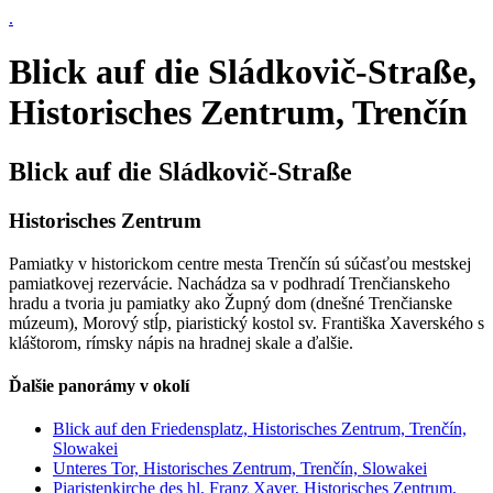
.
Blick auf die Sládkovič-Straße,
Historisches Zentrum, Trenčín
Blick auf die Sládkovič-Straße
Historisches Zentrum
Pamiatky v historickom centre mesta Trenčín sú súčasťou mestskej
pamiatkovej rezervácie. Nachádza sa v podhradí Trenčianskeho
hradu a tvoria ju pamiatky ako Župný dom (dnešné Trenčianske
múzeum), Morový stĺp, piaristický kostol sv. Františka Xaverského s
kláštorom, rímsky nápis na hradnej skale a ďalšie.
Ďalšie panorámy v okolí
Blick auf den Friedensplatz, Historisches Zentrum, Trenčín,
Slowakei
Unteres Tor, Historisches Zentrum, Trenčín, Slowakei
Piaristenkirche des hl. Franz Xaver, Historisches Zentrum,