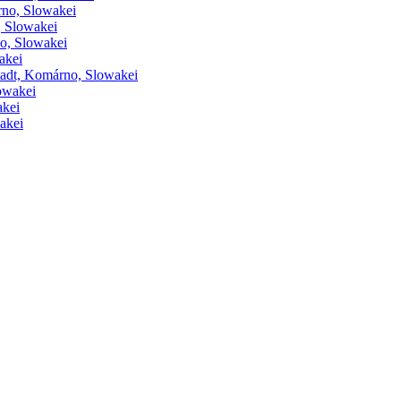
rno, Slowakei
, Slowakei
no, Slowakei
akei
tadt, Komárno, Slowakei
owakei
akei
akei