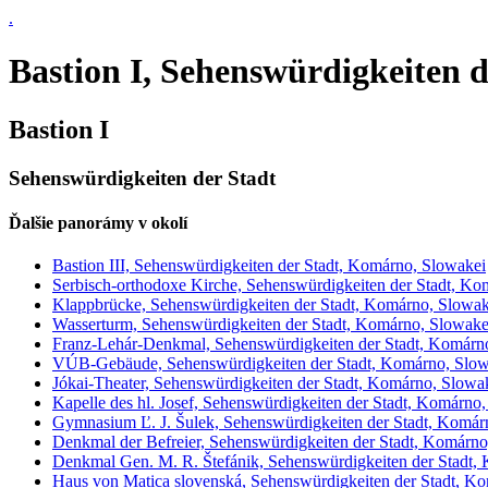
.
Bastion I, Sehenswürdigkeiten 
Bastion I
Sehenswürdigkeiten der Stadt
Ďalšie panorámy v okolí
Bastion III, Sehenswürdigkeiten der Stadt, Komárno, Slowakei
Serbisch-orthodoxe Kirche, Sehenswürdigkeiten der Stadt, Ko
Klappbrücke, Sehenswürdigkeiten der Stadt, Komárno, Slowak
Wasserturm, Sehenswürdigkeiten der Stadt, Komárno, Slowake
Franz-Lehár-Denkmal, Sehenswürdigkeiten der Stadt, Komárn
VÚB-Gebäude, Sehenswürdigkeiten der Stadt, Komárno, Slow
Jókai-Theater, Sehenswürdigkeiten der Stadt, Komárno, Slowa
Kapelle des hl. Josef, Sehenswürdigkeiten der Stadt, Komárno
Gymnasium Ľ. J. Šulek, Sehenswürdigkeiten der Stadt, Komár
Denkmal der Befreier, Sehenswürdigkeiten der Stadt, Komárno
Denkmal Gen. M. R. Štefánik, Sehenswürdigkeiten der Stadt,
Haus von Matica slovenská, Sehenswürdigkeiten der Stadt, K