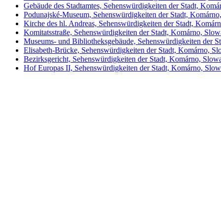
Gebäude des Stadtamtes, Sehenswürdigkeiten der Stadt, Komá
Podunajské-Museum, Sehenswürdigkeiten der Stadt, Komárno
Kirche des hl. Andreas, Sehenswürdigkeiten der Stadt, Komár
Komitatsstraße, Sehenswürdigkeiten der Stadt, Komárno, Slow
Museums- und Bibliotheksgebäude, Sehenswürdigkeiten der S
Elisabeth-Brücke, Sehenswürdigkeiten der Stadt, Komárno, Sl
Bezirksgericht, Sehenswürdigkeiten der Stadt, Komárno, Slow
Hof Europas II, Sehenswürdigkeiten der Stadt, Komárno, Slow