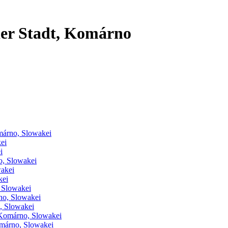
der Stadt, Komárno
márno, Slowakei
ei
i
o, Slowakei
akei
kei
, Slowakei
no, Slowakei
, Slowakei
 Komárno, Slowakei
omárno, Slowakei