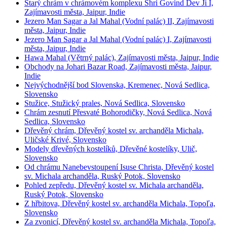
Starý chrám v chrámovém komplexu Shri Govind Dev Ji I,
Zajímavosti města, Jaipur, Indie
Jezero Man Sagar a Jal Mahal (Vodní palác) II, Zajímavosti
města, Jaipur, Indie
Jezero Man Sagar a Jal Mahal (Vodní palác) I, Zajímavosti
města, Jaipur, Indie
Hawa Mahal (Větrný palác), Zajímavosti města, Jaipur, Indie
Obchody na Johari Bazar Road, Zajímavosti města, Jaipur,
Indie
Nejvýchodnější bod Slovenska, Kremenec, Nová Sedlica,
Slovensko
Stužice, Stužický prales, Nová Sedlica, Slovensko
Chrám zesnutí Přesvaté Bohorodičky, Nová Sedlica, Nová
Sedlica, Slovensko
Dřevěný chrám, Dřevěný kostel sv. archanděla Michala,
Uličské Krivé, Slovensko
Modely dřevěných kostelíků, Dřevěné kostelíky, Ulič,
Slovensko
Od chrámu Nanebevstoupení Isuse Christa, Dřevěný kostel
sv. Michala archanděla, Ruský Potok, Slovensko
Pohled zepředu, Dřevěný kostel sv. Michala archanděla,
Ruský Potok, Slovensko
Z hřbitova, Dřevěný kostel sv. archanděla Michala, Topoľa,
Slovensko
Za zvonicí, Dřevěný kostel sv. archanděla Michala, Topoľa,