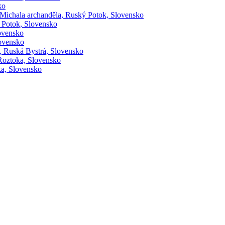
ko
 Michala archanděla, Ruský Potok, Slovensko
ý Potok, Slovensko
lovensko
lovensko
, Ruská Bystrá, Slovensko
Roztoka, Slovensko
ka, Slovensko