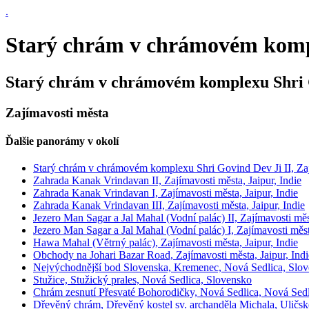
.
Starý chrám v chrámovém komple
Starý chrám v chrámovém komplexu Shri 
Zajímavosti města
Ďalšie panorámy v okolí
Starý chrám v chrámovém komplexu Shri Govind Dev Ji II, Zají
Zahrada Kanak Vrindavan II, Zajímavosti města, Jaipur, Indie
Zahrada Kanak Vrindavan I, Zajímavosti města, Jaipur, Indie
Zahrada Kanak Vrindavan III, Zajímavosti města, Jaipur, Indie
Jezero Man Sagar a Jal Mahal (Vodní palác) II, Zajímavosti měst
Jezero Man Sagar a Jal Mahal (Vodní palác) I, Zajímavosti města
Hawa Mahal (Větrný palác), Zajímavosti města, Jaipur, Indie
Obchody na Johari Bazar Road, Zajímavosti města, Jaipur, Indi
Nejvýchodnější bod Slovenska, Kremenec, Nová Sedlica, Slo
Stužice, Stužický prales, Nová Sedlica, Slovensko
Chrám zesnutí Přesvaté Bohorodičky, Nová Sedlica, Nová Sedl
Dřevěný chrám, Dřevěný kostel sv. archanděla Michala, Uličsk