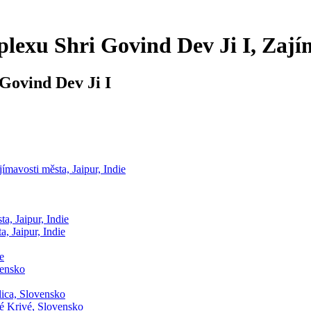
xu Shri Govind Dev Ji I, Zajíma
Govind Dev Ji I
mavosti města, Jaipur, Indie
a, Jaipur, Indie
, Jaipur, Indie
e
vensko
ica, Slovensko
é Krivé, Slovensko