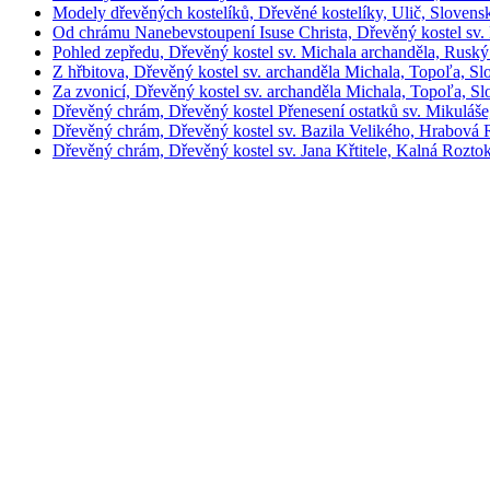
Modely dřevěných kostelíků, Dřevěné kostelíky, Ulič, Slovens
Od chrámu Nanebevstoupení Isuse Christa, Dřevěný kostel sv.
Pohled zepředu, Dřevěný kostel sv. Michala archanděla, Rusk
Z hřbitova, Dřevěný kostel sv. archanděla Michala, Topoľa, S
Za zvonicí, Dřevěný kostel sv. archanděla Michala, Topoľa, S
Dřevěný chrám, Dřevěný kostel Přenesení ostatků sv. Mikuláše
Dřevěný chrám, Dřevěný kostel sv. Bazila Velikého, Hrabová 
Dřevěný chrám, Dřevěný kostel sv. Jana Křtitele, Kalná Rozto