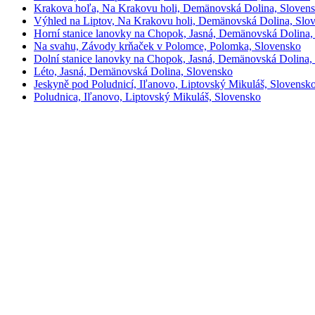
Krakova hoľa, Na Krakovu holi, Demänovská Dolina, Sloven
Výhled na Liptov, Na Krakovu holi, Demänovská Dolina, Slo
Horní stanice lanovky na Chopok, Jasná, Demänovská Dolina,
Na svahu, Závody krňaček v Polomce, Polomka, Slovensko
Dolní stanice lanovky na Chopok, Jasná, Demänovská Dolina,
Léto, Jasná, Demänovská Dolina, Slovensko
Jeskyně pod Poludnicí, Iľanovo, Liptovský Mikuláš, Slovensk
Poludnica, Iľanovo, Liptovský Mikuláš, Slovensko