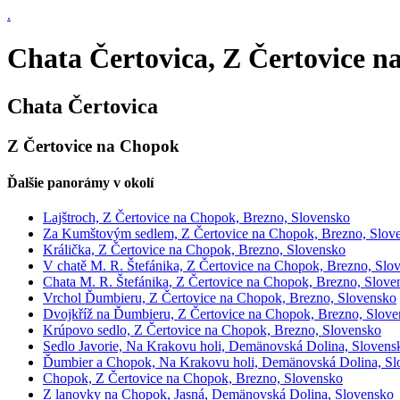
.
Chata Čertovica, Z Čertovice n
Chata Čertovica
Z Čertovice na Chopok
Ďalšie panorámy v okolí
Lajštroch, Z Čertovice na Chopok, Brezno, Slovensko
Za Kumštovým sedlem, Z Čertovice na Chopok, Brezno, Slov
Králička, Z Čertovice na Chopok, Brezno, Slovensko
V chatě M. R. Štefánika, Z Čertovice na Chopok, Brezno, Slo
Chata M. R. Štefánika, Z Čertovice na Chopok, Brezno, Slove
Vrchol Ďumbieru, Z Čertovice na Chopok, Brezno, Slovensko
Dvojkříž na Ďumbieru, Z Čertovice na Chopok, Brezno, Slov
Krúpovo sedlo, Z Čertovice na Chopok, Brezno, Slovensko
Sedlo Javorie, Na Krakovu holi, Demänovská Dolina, Slovens
Ďumbier a Chopok, Na Krakovu holi, Demänovská Dolina, Sl
Chopok, Z Čertovice na Chopok, Brezno, Slovensko
Z lanovky na Chopok, Jasná, Demänovská Dolina, Slovensko