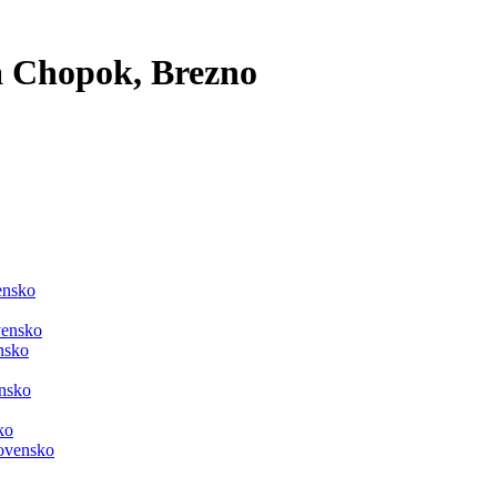
a Chopok, Brezno
ensko
vensko
nsko
ensko
ko
ovensko