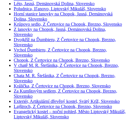
Léto, Jasná, Demänovská Dolina, Slovensko
Poludnica, Iľanovo, Liptovský Mikuláš, Slovensko
Horní stanice lanovky na Chopok, Jasná, Demänovská
Dolina, Slovensko
Krúpovo sedlo, Z Čertovice na Chopok, Brezno, Slovensko
Z lanovky na Chopok, Jasná, Demänovská Dolina,
Slovensko
Dvojkříž na Ďumbieru, Z Čertovice na Chopok, Brezno,
Slovensko
Vrchol Ďumbieru, Z Čertovice na Chopok, Brezno,
Slovensko
Chopok, Z Čertovice na Chopok, Brezno, Slovensko
V chatě M. R. Štefánika, Z Čertovice na Chopok, Brezno,
Slovensko
Chata M. R. Štefánika, Z Čertovice na Chopok, Brezno,
Slovensko
Králička, Z Čertovice na Chopok, Brezno, Slovensko
Za Kumštovým sedlem, Z Čertovice na Chopok, Brezno,
Slovensko
Exteriér, Artikulární dřevěný kostel, Svätý Kríž, Slovensko
Lajštroch, Z Čertovice na Chopok, Brezno, Slovensko
Evangelický kostel – noční pohled, Město Liptovský Mikuláš,
Liptovský Mikuláš, Slovensko