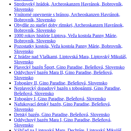
Stredoveký hrádok, Archeoskanzen Havránok, Bobrovník,
Slovensko
Vnútorné opevnenie s bránou, Archeoskanzen Havránok,
Bobrovník, Slovensko
Obydlie zo staršej doby rímskej, Archeoskanzen Havránok,
Bobrovník, Slovensko
1000 rokov histórie Liptova, Veža kostola Panny Márie,
Bobrovník, Slovensko
Pozostatky kostola, Veža kostola Panny Márie, Bobrovník,
Slovensko
Z hrádze nad Vlaškami, Liptovská Mara, Liptovský Mikuláš,
Slovensko
Plavecký bazén Šport, Gino Paradise, Bešeňová, Slovensko
Oddychový bazén Mara II, Gino Paradise, Bešeňová,
Slovensko
Tobogány II, Gino Paradise, Bešeňová, Slovensko
Neplavecký dopadový bazén s tobogánmi, Gino Paradise,
Bešeňová, Slovensko
Tobogány I, Gino Paradise, Bešeňová, Slovensko
Nafukovací detský bazén, Gino Paradise, Bešeňová,
Slovensko
Detský bazén, Gino Paradise, Bešeňová, Slovensko
Oddychový bazén Mara I, Gino Paradise, Bešeňová,
Slovensko
Výhľad na Liptovskú Maru, Dechtáre, Liptovský Mikuláš,