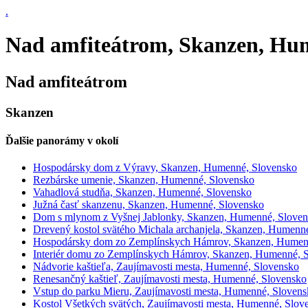
.
Nad amfiteátrom, Skanzen, Hu
Nad amfiteátrom
Skanzen
Ďalšie panorámy v okolí
Hospodársky dom z Výravy, Skanzen, Humenné, Slovensko
Rezbárske umenie, Skanzen, Humenné, Slovensko
Vahadlová studňa, Skanzen, Humenné, Slovensko
Južná časť skanzenu, Skanzen, Humenné, Slovensko
Dom s mlynom z Vyšnej Jablonky, Skanzen, Humenné, Slove
Drevený kostol svätého Michala archanjela, Skanzen, Humenn
Hospodársky dom zo Zemplínskych Hámrov, Skanzen, Humen
Interiér domu zo Zemplínskych Hámrov, Skanzen, Humenné, 
Nádvorie kaštieľa, Zaujímavosti mesta, Humenné, Slovensko
Renesančný kaštieľ, Zaujímavosti mesta, Humenné, Slovensko
Vstup do parku Mieru, Zaujímavosti mesta, Humenné, Sloven
Kostol Všetkých svätých, Zaujímavosti mesta, Humenné, Slov