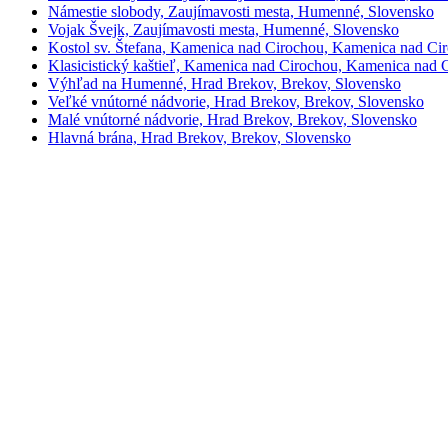
Námestie slobody, Zaujímavosti mesta, Humenné, Slovensko
Vojak Švejk, Zaujímavosti mesta, Humenné, Slovensko
Kostol sv. Štefana, Kamenica nad Cirochou, Kamenica nad Ci
Klasicistický kaštieľ, Kamenica nad Cirochou, Kamenica nad 
Výhľad na Humenné, Hrad Brekov, Brekov, Slovensko
Veľké vnútorné nádvorie, Hrad Brekov, Brekov, Slovensko
Malé vnútorné nádvorie, Hrad Brekov, Brekov, Slovensko
Hlavná brána, Hrad Brekov, Brekov, Slovensko