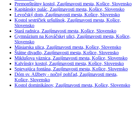
Premonštrátny kostol, Zaujímavosti mesta, Košice, Slovensko
Kapitánsky palác, Zaujímavosti mesta, Košice, Slovensko
Levočský dom, Zaujímavosti mesta, Košice, Slovensko
Kostol sestričiek uršulínok, Zaujímavosti mesta, Košice,
Slovensko
Stará radnica, Zaujímavosti mesta, Košice, Slovensko
Gymnázium na Kováčskej ulici, Zaujímavosti mesta, Košice,
Slovensko
Mäsiarska ulica, Zaujímavosti mesta, Košice, Slovensko
Štátne divadlo, Zaujímavosti mesta, Košice, Slovensko
Miklušova väznica, Zaujímavosti mesta, Košice, Slovensko
Kalvínsky kostol, Zaujímavosti mesta, Košice, Slovensko
Spievajúca fontána, Zaujímavosti mesta, Košice, Slovensko
Dóm sv. Alžbety - nočný pohľad, Zaujímavosti mesta,
Košice, Slovensko
Kostol dominikánov, Zaujímavosti mesta, Košice, Slovensko