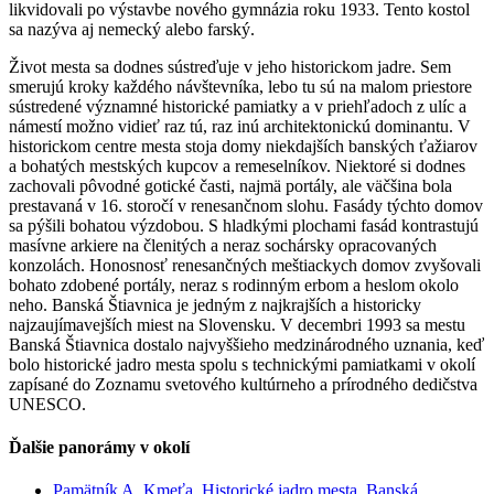
likvidovali po výstavbe nového gymnázia roku 1933. Tento kostol
sa nazýva aj nemecký alebo farský.
Život mesta sa dodnes sústreďuje v jeho historickom jadre. Sem
smerujú kroky každého návštevníka, lebo tu sú na malom priestore
sústredené významné historické pamiatky a v priehľadoch z ulíc a
námestí možno vidieť raz tú, raz inú architektonickú dominantu. V
historickom centre mesta stoja domy niekdajších banských ťažiarov
a bohatých mestských kupcov a remeselníkov. Niektoré si dodnes
zachovali pôvodné gotické časti, najmä portály, ale väčšina bola
prestavaná v 16. storočí v renesančnom slohu. Fasády týchto domov
sa pýšili bohatou výzdobou. S hladkými plochami fasád kontrastujú
masívne arkiere na členitých a neraz sochársky opracovaných
konzolách. Honosnosť renesančných meštiackych domov zvyšovali
bohato zdobené portály, neraz s rodinným erbom a heslom okolo
neho. Banská Štiavnica je jedným z najkrajších a historicky
najzaujímavejších miest na Slovensku. V decembri 1993 sa mestu
Banská Štiavnica dostalo najvyššieho medzinárodného uznania, keď
bolo historické jadro mesta spolu s technickými pamiatkami v okolí
zapísané do Zoznamu svetového kultúrneho a prírodného dedičstva
UNESCO.
Ďalšie panorámy v okolí
Pamätník A. Kmeťa, Historické jadro mesta, Banská