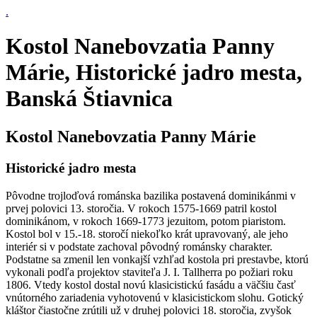
.
Kostol Nanebovzatia Panny
Márie, Historické jadro mesta,
Banská Štiavnica
Kostol Nanebovzatia Panny Márie
Historické jadro mesta
Pôvodne trojloďová románska bazilika postavená dominikánmi v
prvej polovici 13. storočia. V rokoch 1575-1669 patril kostol
dominikánom, v rokoch 1669-1773 jezuitom, potom piaristom.
Kostol bol v 15.-18. storočí niekoľko krát upravovaný, ale jeho
interiér si v podstate zachoval pôvodný románsky charakter.
Podstatne sa zmenil len vonkajší vzhľad kostola pri prestavbe, ktorú
vykonali podľa projektov staviteľa J. I. Tallherra po požiari roku
1806. Vtedy kostol dostal novú klasicistickú fasádu a väčšiu časť
vnútorného zariadenia vyhotovenú v klasicistickom slohu. Gotický
kláštor čiastočne zrútili už v druhej polovici 18. storočia, zvyšok