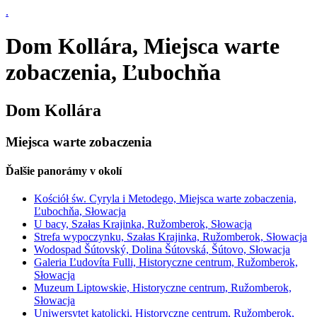
.
Dom Kollára, Miejsca warte
zobaczenia, Ľubochňa
Dom Kollára
Miejsca warte zobaczenia
Ďalšie panorámy v okolí
Kościół św. Cyryla i Metodego, Miejsca warte zobaczenia,
Ľubochňa, Słowacja
U bacy, Szałas Krajinka, Ružomberok, Słowacja
Strefa wypoczynku, Szałas Krajinka, Ružomberok, Słowacja
Wodospad Šútovský, Dolina Šútovská, Šútovo, Słowacja
Galeria Ľudovíta Fulli, Historyczne centrum, Ružomberok,
Słowacja
Muzeum Liptowskie, Historyczne centrum, Ružomberok,
Słowacja
Uniwersytet katolicki, Historyczne centrum, Ružomberok,