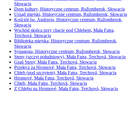
Słowacja
Dom kultury, Historyczne centrum, Ružomberok, Słowacja
Urząd miejski, Historyczne centrum, Ružomberok, Słowacja
Kościół św. Andrzeja, Historyczne centrum, Ružomberok,
Słowacja
Wschód słońca przy chacie pod Chlebem, Mała Fatra,
Terchová, Słowacja
Biblioteka miejska, Historyczne centrum, Ružomberok,
Słowacja
Synagoga, Historyczne centrum, Ružomberok, Słowacja
Steny (szczyt południowy), Mała Fatra, Terchová, Słowacja
Grań Steny, Mała Fatra, Terchová, Słowacja
Przełęcz za Hromové, Mała Fatra, Terchová, Słowacja
Chleb (pod szczytem), Mała Fatra, Terchová, Słowacja
Hromové, Mała Fatra, Terchová, Słowacja
Chleb, Mała Fatra, Terchová, Słowacja
Z Chlebu na Hromové, Mała Fatra, Terchová, Słowacja