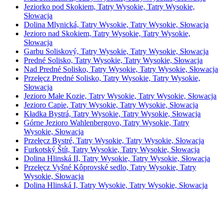
Jeziorko pod Skokiem, Tatry Wysokie, Tatry Wysokie,
Słowacja
Dolina Mlynická, Tatry Wysokie, Tatry Wysokie, Słowacja
Jezioro nad Skokiem, Tatry Wysokie, Tatry Wysokie,
Słowacja
Garbu Soliskový, Tatry Wysokie, Tatry Wysokie, Słowacja
Predné Solisko, Tatry Wysokie, Tatry Wysokie, Słowacja
Nad Predné Solisko, Tatry Wysokie, Tatry Wysokie, Słowacja
Przełęcz Predné Solisko, Tatry Wysokie, Tatry Wysokie,
Słowacja
Jezioro Małe Kozie, Tatry Wysokie, Tatry Wysokie, Słowacja
Jezioro Capie, Tatry Wysokie, Tatry Wysokie, Słowacja
Kładka Bystrá, Tatry Wysokie, Tatry Wysokie, Słowacja
Górne Jezioro Wahlenbergovo, Tatry Wysokie, Tatry
Wysokie, Słowacja
Przełęcz Bystré, Tatry Wysokie, Tatry Wysokie, Słowacja
Furkotský Štít, Tatry Wysokie, Tatry Wysokie, Słowacja
Dolina Hlinská II, Tatry Wysokie, Tatry Wysokie, Słowacja
Przełęcz Vyšné Kôprovské sedlo, Tatry Wysokie, Tatry
Wysokie, Słowacja
Dolina Hlinská I, Tatry Wysokie, Tatry Wysokie, Słowacja