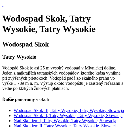
.
Wodospad Skok, Tatry
Wysokie, Tatry Wysokie
Wodospad Skok
Tatry Wysokie
Vodopád Skok je asi 25 m vysoký vodopád v Mlynickej doline.
Jeden z najkrajších tatranských vodopádov, ktorého krása vynikne
pri zvýšených prietokoch. Vodopád padá zo skalného prahu vo
výške 1 789 m n. m. Výstup okolo vodopádu je zaistený reťazami a
vedie po klzkých žulových platniach.
Ďalšie panorámy v okolí
Wodospad Skok III, Tatry Wysokie, Tatry Wysokie, Słowacja
Wodospad Skok II, Tatry Wysokie, Tatry Wysokie, Słowacja
Nad Skokiem I, Tatry Wysokie, Tatry Wysokie, Słowacja
Nad Skokiem II, Tatry Wysokie, Tatry Wysokie, Słowacja