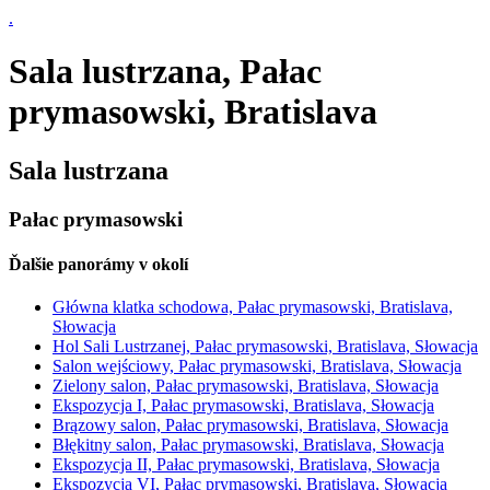
.
Sala lustrzana, Pałac
prymasowski, Bratislava
Sala lustrzana
Pałac prymasowski
Ďalšie panorámy v okolí
Główna klatka schodowa, Pałac prymasowski, Bratislava,
Słowacja
Hol Sali Lustrzanej, Pałac prymasowski, Bratislava, Słowacja
Salon wejściowy, Pałac prymasowski, Bratislava, Słowacja
Zielony salon, Pałac prymasowski, Bratislava, Słowacja
Ekspozycja I, Pałac prymasowski, Bratislava, Słowacja
Brązowy salon, Pałac prymasowski, Bratislava, Słowacja
Błękitny salon, Pałac prymasowski, Bratislava, Słowacja
Ekspozycja II, Pałac prymasowski, Bratislava, Słowacja
Ekspozycja VI, Pałac prymasowski, Bratislava, Słowacja