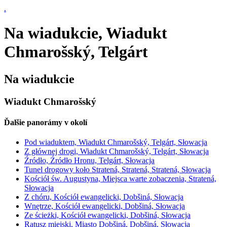
.
Na wiadukcie, Wiadukt
Chmarošský, Telgárt
Na wiadukcie
Wiadukt Chmarošský
Ďalšie panorámy v okolí
Pod wiaduktem, Wiadukt Chmarošský, Telgárt, Słowacja
Z głównej drogi, Wiadukt Chmarošský, Telgárt, Słowacja
Źródło, Źródło Hronu, Telgárt, Słowacja
Tunel drogowy koło Stratená, Stratená, Stratená, Słowacja
Kościół św. Augustyna, Miejsca warte zobaczenia, Stratená,
Słowacja
Z chóru, Kościół ewangelicki, Dobšiná, Słowacja
Wnętrze, Kościół ewangelicki, Dobšiná, Słowacja
Ze ścieżki, Kościół ewangelicki, Dobšiná, Słowacja
Ratusz miejski, Miasto Dobšiná, Dobšiná, Słowacja