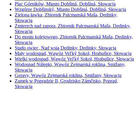
Plac Górników, Miasto Dobšiná, Dobšiná, Słowacja
Wzgórze Dobšinský, Miasto Dobšiná, Dobšiná, Słowacja
Zielona ławka, Zbiornik Palcmanská Maša, Dedinky,
Słowacja
Zmierzch nad zaporą, Zbiornik Palcmanská Maša, Dedinky,
Słowacja
Do mostu kolejowego, Zbiornik Palcmanská Maša, Dedinky,
Słowacja
Stado owiec, Nad wsią Dedinky, Dedinky, Słowacja
Mały wodospad, Wąwóz Veľký Sokol, Hrabušice, Słowacja
Wielki wodospad, Wąwóz Veľký Sokol, Hrabušice, Słowacja
Wodospad Nálepki, Wąwóz Zejmarská roklina, Smižany,
Słowacja
Geravy, Wąwóz Zejmarská roklina, Smižany, Słowacja
Zamek w Popradzie II, Grodzisko Zámčisko, Poprad,
Słowacja