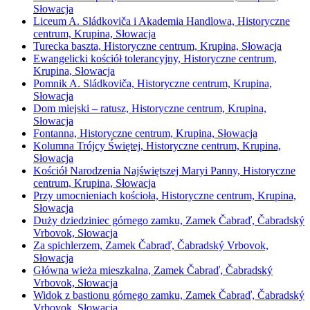
Słowacja
Liceum A. Sládkoviča i Akademia Handlowa, Historyczne
centrum, Krupina, Słowacja
Turecka baszta, Historyczne centrum, Krupina, Słowacja
Ewangelicki kościół tolerancyjny, Historyczne centrum,
Krupina, Słowacja
Pomnik A. Sládkoviča, Historyczne centrum, Krupina,
Słowacja
Dom miejski – ratusz, Historyczne centrum, Krupina,
Słowacja
Fontanna, Historyczne centrum, Krupina, Słowacja
Kolumna Trójcy Świętej, Historyczne centrum, Krupina,
Słowacja
Kościół Narodzenia Najświętszej Maryi Panny, Historyczne
centrum, Krupina, Słowacja
Przy umocnieniach kościoła, Historyczne centrum, Krupina,
Słowacja
Duży dziedziniec górnego zamku, Zamek Čabraď, Čabradský
Vrbovok, Słowacja
Za spichlerzem, Zamek Čabraď, Čabradský Vrbovok,
Słowacja
Główna wieża mieszkalna, Zamek Čabraď, Čabradský
Vrbovok, Słowacja
Widok z bastionu górnego zamku, Zamek Čabraď, Čabradský
Vrbovok, Słowacja