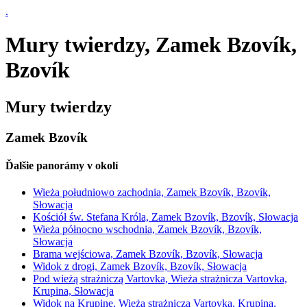
.
Mury twierdzy, Zamek Bzovík,
Bzovík
Mury twierdzy
Zamek Bzovík
Ďalšie panorámy v okolí
Wieża południowo zachodnia, Zamek Bzovík, Bzovík,
Słowacja
Kościół św. Stefana Króla, Zamek Bzovík, Bzovík, Słowacja
Wieża północno wschodnia, Zamek Bzovík, Bzovík,
Słowacja
Brama wejściowa, Zamek Bzovík, Bzovík, Słowacja
Widok z drogi, Zamek Bzovík, Bzovík, Słowacja
Pod wieżą strażniczą Vartovka, Wieża strażnicza Vartovka,
Krupina, Słowacja
Widok na Krupinę, Wieża strażnicza Vartovka, Krupina,