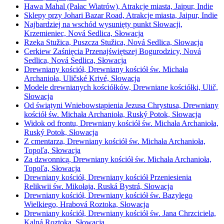
Hawa Mahal (Pałac Wiatrów), Atrakcje miasta, Jaipur, Indie
Sklepy przy Johari Bazar Road, Atrakcje miasta, Jaipur, Indie
Najbardziej na wschód wysunięty punkt Słowacji,
Krzemieniec, Nová Sedlica, Słowacja
Rzeka Stužica, Puszcza Stužica, Nová Sedlica, Słowacja
Cerkiew Zaśnięcia Przenajświętszej Bogurodzicy, Nová
Sedlica, Nová Sedlica, Słowacja
Drewniany kościół, Drewniany kościół św. Michała
Archanioła, Uličské Krivé, Słowacja
Modele drewnianych kościółków, Drewniane kościółki, Ulič,
Słowacja
Od świątyni Wniebowstąpienia Jezusa Chrystusa, Drewniany
kościół św. Michała Archanioła, Ruský Potok, Słowacja
Widok od frontu, Drewniany kościół św. Michała Archanioła,
Ruský Potok, Słowacja
Z cmentarza, Drewniany kościół św. Michała Archanioła,
Topoľa, Słowacja
Za dzwonnicą, Drewniany kościół św. Michała Archanioła,
Topoľa, Słowacja
Drewniany kościół, Drewniany kościół Przeniesienia
Relikwii św. Mikołaja, Ruská Bystrá, Słowacja
Drewniany kościół, Drewniany kościół św. Bazylego
Wielkiego, Hrabová Roztoka, Słowacja
Drewniany kościół, Drewniany kościół św. Jana Chrzciciela,
Kalná Roztoka, Słowacja