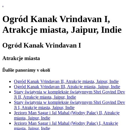
.
Ogród Kanak Vrindavan I,
Atrakcje miasta, Jaipur, Indie
Ogród Kanak Vrindavan I
Atrakcje miasta
Ďalšie panorámy v okolí
Ogród Kanak Vrindavan II, Atrakcje miasta, Jaipur, Indie
Ogród Kanak Vrindavan III, Atrakcje miasta, Jaipur, Indie
Stary świątynia w kompleksie świątynnym Shri Govind Dev
Ji II, Atrakcje miasta, Jaipur, Indie
Stary świątynia w kompleksie świątynnym Shri Govind Dev
Ji I, Atrakcje miasta, Jaipur, Indie
Jezioro Man Sagar i Jal Mahal (Wodny Pałac) II, Atrakcje
miasta, Jaipur, Indie
Jezioro Man Sagar i Jal Mahal (Wodny Pałac) I, Atrakcje
miasta, Jaipur, Indie