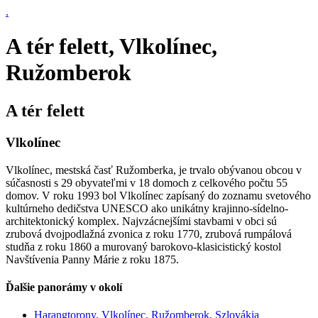
.
A tér felett, Vlkolínec,
Ružomberok
A tér felett
Vlkolínec
Vlkolínec, mestská časť Ružomberka, je trvalo obývanou obcou v
súčasnosti s 29 obyvateľmi v 18 domoch z celkového počtu 55
domov. V roku 1993 bol Vlkolínec zapísaný do zoznamu svetového
kultúrneho dedičstva UNESCO ako unikátny krajinno-sídelno-
architektonický komplex. Najvzácnejšími stavbami v obci sú
zrubová dvojpodlažná zvonica z roku 1770, zrubová rumpálová
studňa z roku 1860 a murovaný barokovo-klasicistický kostol
Navštívenia Panny Márie z roku 1875.
Ďalšie panorámy v okolí
Harangtorony, Vlkolínec, Ružomberok, Szlovákia