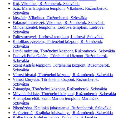
Kút, Vlkolínec, Ružomberok, Szlovákia
Szűz Mária látogatása templom, Vlkolínec, Ružomberok,
Szlovákia
Játszótér, Vlkolínec, Ružomberok, Szlovákia
Fafaragó művészet, Vlkolínec, Ružomberok, Szlovákia
Mindenszentek temploma, Ludrová templom, Ludrová,
Szlovákia
Falfestmények, Ludrová templom, Ludrová, Szlovákia
Katolikus egyetem, Történelmi központ, Ružomberok,
Szlovákia
Liptói múzeum, Történelmi központ, Ružomberok, Szlovákia
Ľudovít Fulla Galéria, Történelmi központ, Ružomberok,
Szlovákia
Szent András-templom, Történelmi központ, Ružomberok,
Szlovákia
Városi hivatal, Történelmi központ, Ružomberok, Szlovákia
Városi könyvtár, Történelmi központ, Ružomberok,
Szlovákia
Zsinagóga, Történelmi központ, Ružomberok, Szlovákia
Művelődési ház, Történelmi központ, Ružomberok, Szlovákia
A templom előtt, Szent Márton-templom, Martinček,
Szlovákia
Pihenőzóna, Krajinka juhásztanya, Ružomberok, Szlovákia
A pásztornál, Krajinka juhásztanya, Ružomberok, Szlovákia
Kollár háza, Érdekes helyek, Ľubochňa, Szlovákia