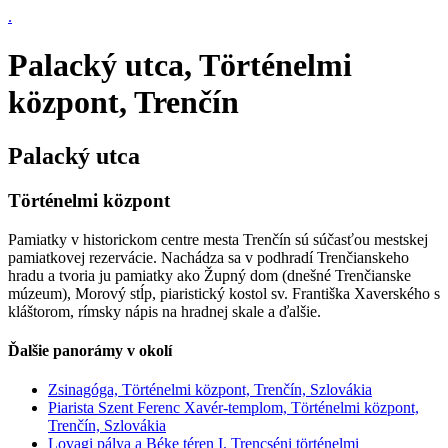
.
Palacký utca, Történelmi
központ, Trenčín
Palacký utca
Történelmi központ
Pamiatky v historickom centre mesta Trenčín sú súčasťou mestskej
pamiatkovej rezervácie. Nachádza sa v podhradí Trenčianskeho
hradu a tvoria ju pamiatky ako Župný dom (dnešné Trenčianske
múzeum), Morový stĺp, piaristický kostol sv. Františka Xaverského s
kláštorom, rímsky nápis na hradnej skale a ďalšie.
Ďalšie panorámy v okolí
Zsinagóga, Történelmi központ, Trenčín, Szlovákia
Piarista Szent Ferenc Xavér-templom, Történelmi központ,
Trenčín, Szlovákia
Lovagi pálya a Béke téren I, Trencséni történelmi