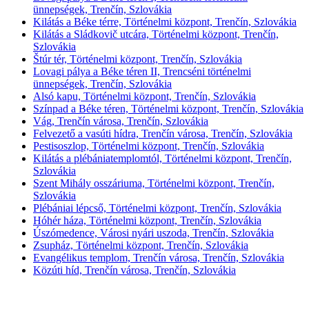
ünnepségek, Trenčín, Szlovákia
Kilátás a Béke térre, Történelmi központ, Trenčín, Szlovákia
Kilátás a Sládkovič utcára, Történelmi központ, Trenčín,
Szlovákia
Štúr tér, Történelmi központ, Trenčín, Szlovákia
Lovagi pálya a Béke téren II, Trencséni történelmi
ünnepségek, Trenčín, Szlovákia
Alsó kapu, Történelmi központ, Trenčín, Szlovákia
Színpad a Béke téren, Történelmi központ, Trenčín, Szlovákia
Vág, Trenčín városa, Trenčín, Szlovákia
Felvezető a vasúti hídra, Trenčín városa, Trenčín, Szlovákia
Pestisoszlop, Történelmi központ, Trenčín, Szlovákia
Kilátás a plébániatemplomtól, Történelmi központ, Trenčín,
Szlovákia
Szent Mihály osszáriuma, Történelmi központ, Trenčín,
Szlovákia
Plébániai lépcső, Történelmi központ, Trenčín, Szlovákia
Hóhér háza, Történelmi központ, Trenčín, Szlovákia
Úszómedence, Városi nyári uszoda, Trenčín, Szlovákia
Zsupház, Történelmi központ, Trenčín, Szlovákia
Evangélikus templom, Trenčín városa, Trenčín, Szlovákia
Közúti híd, Trenčín városa, Trenčín, Szlovákia