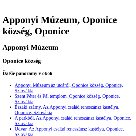
.
Apponyi Múzeum, Oponice
község, Oponice
Apponyi Múzeum
Oponice község
Ďalšie panorámy v okolí
Apponyi Múzeum az utcáról, Oponice község, Oponice,
Szlovákia
Szent Péter és Pál templom, Oponice község, Oponice,
Szlovákia
Északi szárny, Az Apponyi család reneszánsz kastélya,
Oponice, Szlovákia
A parkból, Az Apponyi család reneszánsz kastélya, Oponice,
Szlovákia
Udvar, Az Apponyi család reneszánsz kastélya, Oponice,
Szlovákia