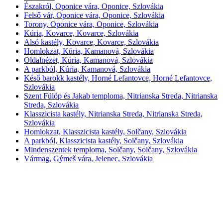
Északról, Oponice vára, Oponice, Szlovákia
Felső vár, Oponice vára, Oponice, Szlovákia
Torony, Oponice vára, Oponice, Szlovákia
Kúria, Kovarce, Kovarce, Szlovákia
Alsó kastély, Kovarce, Kovarce, Szlovákia
Homlokzat, Kúria, Kamanová, Szlovákia
Oldalnézet, Kúria, Kamanová, Szlovákia
A parkból, Kúria, Kamanová, Szlovákia
Késő barokk kastély, Horné Lefantovce, Horné Lefantovce,
Szlovákia
Szent Fülöp és Jakab temploma, Nitrianska Streda, Nitrianska
Streda, Szlovákia
Klasszicista kastély, Nitrianska Streda, Nitrianska Streda,
Szlovákia
Homlokzat, Klasszicista kastély, Solčany, Szlovákia
A parkból, Klasszicista kastély, Solčany, Szlovákia
Mindenszentek temploma, Solčany, Solčany, Szlovákia
Vármag, Gýmeš vára, Jelenec, Szlovákia