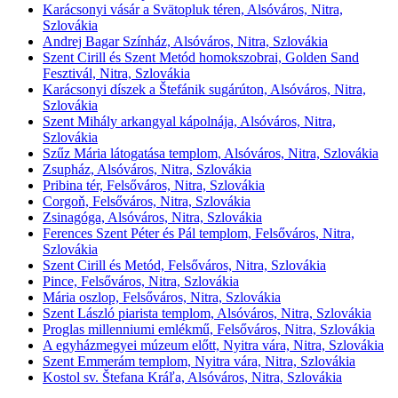
Karácsonyi vásár a Svätopluk téren, Alsóváros, Nitra,
Szlovákia
Andrej Bagar Színház, Alsóváros, Nitra, Szlovákia
Szent Cirill és Szent Metód homokszobrai, Golden Sand
Fesztivál, Nitra, Szlovákia
Karácsonyi díszek a Štefánik sugárúton, Alsóváros, Nitra,
Szlovákia
Szent Mihály arkangyal kápolnája, Alsóváros, Nitra,
Szlovákia
Szűz Mária látogatása templom, Alsóváros, Nitra, Szlovákia
Zsupház, Alsóváros, Nitra, Szlovákia
Pribina tér, Felsőváros, Nitra, Szlovákia
Corgoň, Felsőváros, Nitra, Szlovákia
Zsinagóga, Alsóváros, Nitra, Szlovákia
Ferences Szent Péter és Pál templom, Felsőváros, Nitra,
Szlovákia
Szent Cirill és Metód, Felsőváros, Nitra, Szlovákia
Pince, Felsőváros, Nitra, Szlovákia
Mária oszlop, Felsőváros, Nitra, Szlovákia
Szent László piarista templom, Alsóváros, Nitra, Szlovákia
Proglas millenniumi emlékmű, Felsőváros, Nitra, Szlovákia
A egyházmegyei múzeum előtt, Nyitra vára, Nitra, Szlovákia
Szent Emmerám templom, Nyitra vára, Nitra, Szlovákia
Kostol sv. Štefana Kráľa, Alsóváros, Nitra, Szlovákia