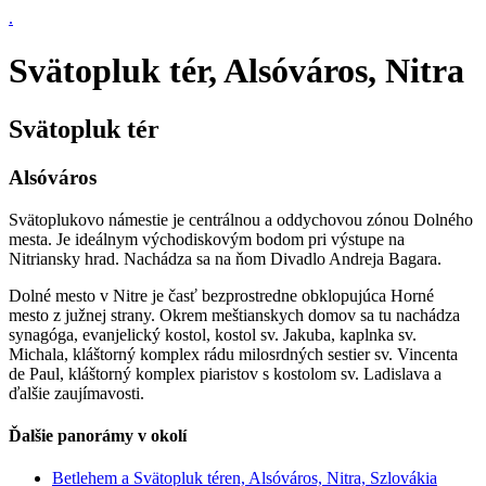
.
Svätopluk tér, Alsóváros, Nitra
Svätopluk tér
Alsóváros
Svätoplukovo námestie je centrálnou a oddychovou zónou Dolného
mesta. Je ideálnym východiskovým bodom pri výstupe na
Nitriansky hrad. Nachádza sa na ňom Divadlo Andreja Bagara.
Dolné mesto v Nitre je časť bezprostredne obklopujúca Horné
mesto z južnej strany. Okrem meštianskych domov sa tu nachádza
synagóga, evanjelický kostol, kostol sv. Jakuba, kaplnka sv.
Michala, kláštorný komplex rádu milosrdných sestier sv. Vincenta
de Paul, kláštorný komplex piaristov s kostolom sv. Ladislava a
ďalšie zaujímavosti.
Ďalšie panorámy v okolí
Betlehem a Svätopluk téren, Alsóváros, Nitra, Szlovákia